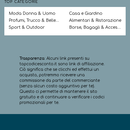
TOP CATEGORIE
Moda Donna & Uomo
Casa e Giardino
Profumi, Trucco & Bellezza
Alimentari & Ristorazione
Sport & Outdoor
Borse, Bagagli & Accessori
Trasparenza
: Alcuni link presenti su
topcodicesconto.it sono link di affiliazione.
Ciò significa che se clicchi ed effettui un
acquisto, potremmo ricevere una
commissione da parte del commerciante
(senza alcun costo aggiuntivo per te).
Questo ci permette di mantenere il sito
gratuito e di continuare a verificare i codici
promozionali per te.