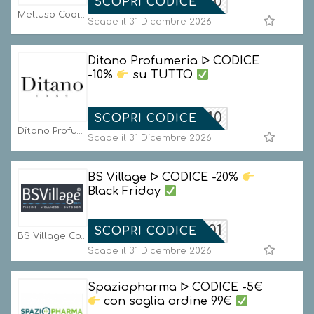
REMIUM20
SCOPRI CODICE
Melluso Codici
Scade il 31 Dicembre 2026
Ditano Profumeria ᐅ CODICE
-10%
su TUTTO
BLACK10
SCOPRI CODICE
Ditano Profumeria Codici
Scade il 31 Dicembre 2026
BS Village ᐅ CODICE -20%
Black Friday
DAY20-01
SCOPRI CODICE
BS Village Codici
Scade il 31 Dicembre 2026
Spaziopharma ᐅ CODICE -5€
con soglia ordine 99€