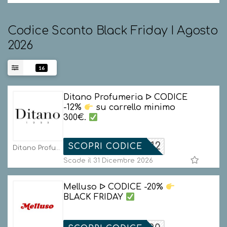
Codice Sconto Black Friday I Agosto
2026
16
Ditano Profumeria ᐅ CODICE
-12%
su carrello minimo
300€.
XMAS12
SCOPRI CODICE
Ditano Profumeria Codici
Scade il 31 Dicembre 2026
Melluso ᐅ CODICE -20%
BLACK FRIDAY