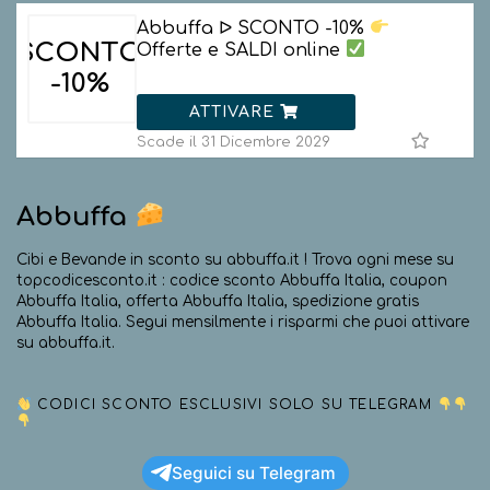
Abbuffa ᐅ SCONTO -10%
SCONTO
Offerte e SALDI online
-10%
ATTIVARE
Scade il 31 Dicembre 2029
Abbuffa
Cibi e Bevande in sconto su abbuffa.it ! Trova ogni mese su
topcodicesconto.it : codice sconto Abbuffa Italia, coupon
Abbuffa Italia, offerta Abbuffa Italia, spedizione gratis
Abbuffa Italia. Segui mensilmente i risparmi che puoi attivare
su abbuffa.it.
CODICI SCONTO ESCLUSIVI SOLO SU TELEGRAM
Seguici su Telegram