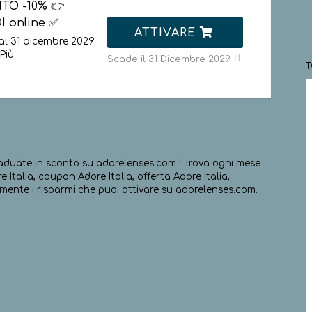
TO -10% 👉
I online ✅
ATTIVARE
al 31 dicembre 2029
Più
Scade il 31 Dicembre 2029
aduate in sconto su adorelenses.com ! Trova ogni mese
Italia, coupon Adore Italia, offerta Adore Italia,
lmente i risparmi che puoi attivare su adorelenses.com.