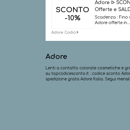
Adore ᐅ SCON
SCONTO
Offerte e SALD
-10%
Scadenza : Fino 
Adore offerte in
...
Adore Codici
Adore
Lenti a contatto colorate cosmetiche e gr
su topcodicesconto.it : codice sconto Adore 
spedizione gratis Adore Italia. Segui mensi