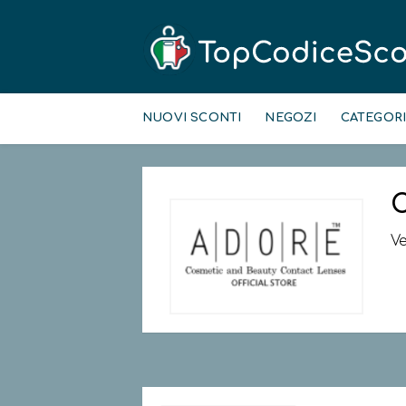
Skip
to
NUOVI SCONTI
NEGOZI
CATEGOR
content
C
Ve