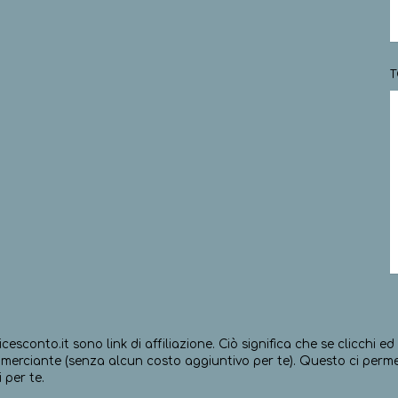
T
icesconto.it sono link di affiliazione. Ciò significa che se clicchi 
erciante (senza alcun costo aggiuntivo per te). Questo ci permett
 per te.