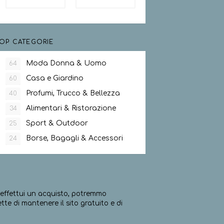
OP CATEGORIE
Moda Donna & Uomo
64
Casa e Giardino
60
Profumi, Trucco & Bellezza
40
Alimentari & Ristorazione
34
Sport & Outdoor
25
Borse, Bagagli & Accessori
24
ed effettui un acquisto, potremmo
e di mantenere il sito gratuito e di