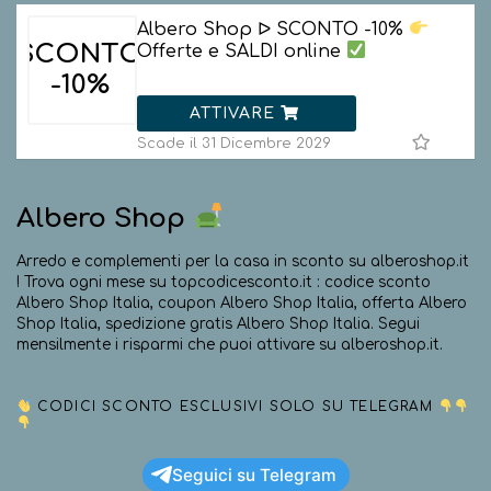
Albero Shop ᐅ SCONTO -10%
SCONTO
Offerte e SALDI online
-10%
ATTIVARE
Scade il 31 Dicembre 2029
Albero Shop
Arredo e complementi per la casa in sconto su alberoshop.it
! Trova ogni mese su topcodicesconto.it : codice sconto
Albero Shop Italia, coupon Albero Shop Italia, offerta Albero
Shop Italia, spedizione gratis Albero Shop Italia. Segui
mensilmente i risparmi che puoi attivare su alberoshop.it.
CODICI SCONTO ESCLUSIVI SOLO SU TELEGRAM
Seguici su Telegram