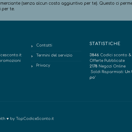
erciante (senza alcun costo aggiuntivo per te). Questo ci permett
 per te.
STATISTICHE
Contatti
cesconto.it:
3846
Codici sconto &
Termini del servizio
e promozioni
Offerte Pubblicate
Privacy
2178
Negozi Online
Soldi Risparmiati:
Un 
po’
 with ♥ by TopCodiceSconto.it