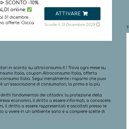
 ᐅ SCONTO -10%
ALDI online
ATTIVARE
al 31 dicembre
 offerte. Clicca
Scade il 31 Dicembre 2029
ori in sconto su altroconsumo.it ! Trova ogni mese su
nsumo Italia, coupon Altroconsumo Italia, offerta
roconsumo Italia. Segui mensilmente i risparmi che puoi
è un’associazione di consumatori, la prima e la più
 diritti fondamentali dei cittadini: la protezione della
eressi economici, il diritto a essere informati, a conoscere
oni, il diritto a essere rappresentati e ascoltati presso le
ritto a vivere in un ambiente sano e a compiere scelte di