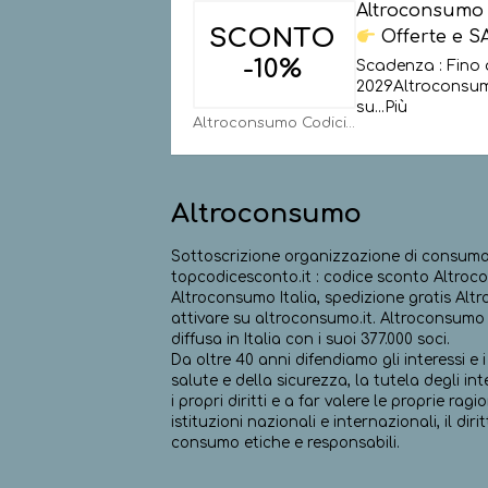
Altroconsumo
SCONTO
Offerte e S
-10%
Scadenza : Fino 
2029Altroconsumo
su
...
Più
Altroconsumo Codici
Altroconsumo
Sottoscrizione organizzazione di consumat
topcodicesconto.it : codice sconto Altroco
Altroconsumo Italia, spedizione gratis Alt
attivare su altroconsumo.it. Altroconsumo 
diffusa in Italia con i suoi 377.000 soci.
Da oltre 40 anni difendiamo gli interessi e i
salute e della sicurezza, la tutela degli int
i propri diritti e a far valere le proprie ragi
istituzioni nazionali e internazionali, il di
consumo etiche e responsabili.