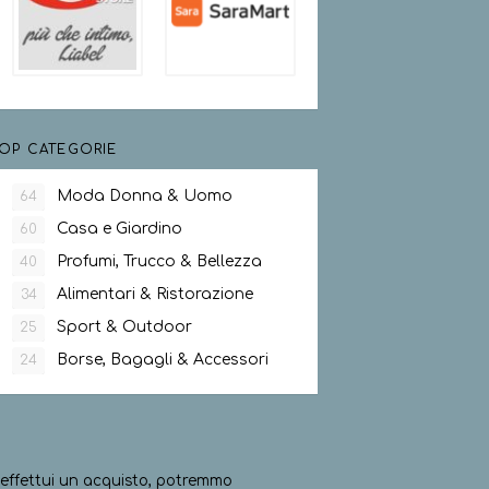
OP CATEGORIE
Moda Donna & Uomo
64
Casa e Giardino
60
Profumi, Trucco & Bellezza
40
Alimentari & Ristorazione
34
Sport & Outdoor
25
Borse, Bagagli & Accessori
24
ed effettui un acquisto, potremmo