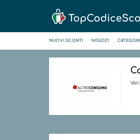
Skip
to
NUOVI SCONTI
NEGOZI
CATEGOR
content
C
Ver