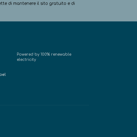
e di mantenere il sito gratuito e di
Powered by 100% renewable
electricity
bel