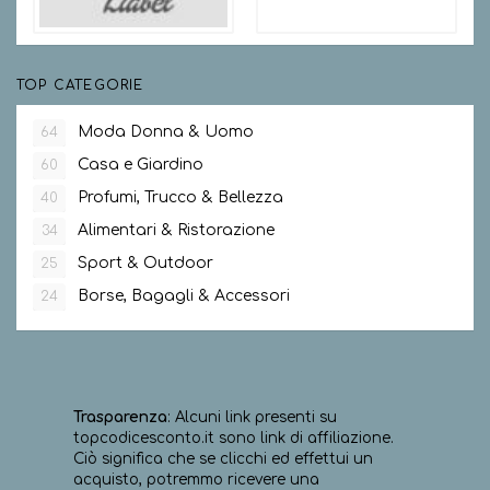
TOP CATEGORIE
Moda Donna & Uomo
64
Casa e Giardino
60
Profumi, Trucco & Bellezza
40
Alimentari & Ristorazione
34
Sport & Outdoor
25
Borse, Bagagli & Accessori
24
Trasparenza
: Alcuni link presenti su
topcodicesconto.it sono link di affiliazione.
Ciò significa che se clicchi ed effettui un
acquisto, potremmo ricevere una