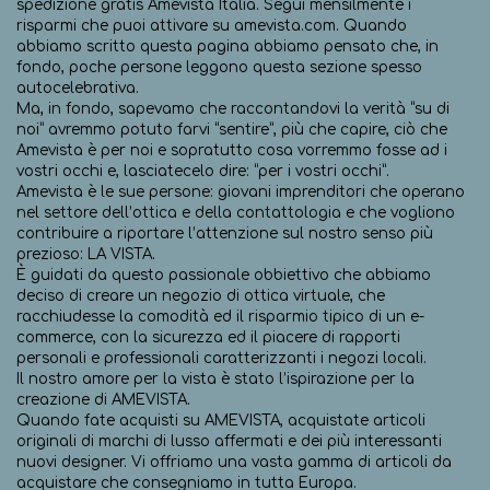
spedizione gratis Amevista Italia. Segui mensilmente i
risparmi che puoi attivare su amevista.com. Quando
abbiamo scritto questa pagina abbiamo pensato che, in
fondo, poche persone leggono questa sezione spesso
autocelebrativa.
Ma, in fondo, sapevamo che raccontandovi la verità “su di
noi” avremmo potuto farvi “sentire”, più che capire, ciò che
Amevista è per noi e sopratutto cosa vorremmo fosse ad i
vostri occhi e, lasciatecelo dire: “per i vostri occhi”.
Amevista è le sue persone: giovani imprenditori che operano
nel settore dell’ottica e della contattologia e che vogliono
contribuire a riportare l’attenzione sul nostro senso più
prezioso: LA VISTA.
È guidati da questo passionale obbiettivo che abbiamo
deciso di creare un negozio di ottica virtuale, che
racchiudesse la comodità ed il risparmio tipico di un e-
commerce, con la sicurezza ed il piacere di rapporti
personali e professionali caratterizzanti i negozi locali.
Il nostro amore per la vista è stato l’ispirazione per la
creazione di AMEVISTA.
Quando fate acquisti su AMEVISTA, acquistate articoli
originali di marchi di lusso affermati e dei più interessanti
nuovi designer. Vi offriamo una vasta gamma di articoli da
acquistare che consegniamo in tutta Europa.