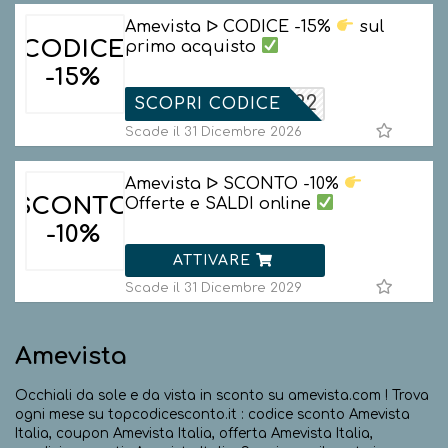
Amevista ᐅ CODICE -15%
sul
CODICE
primo acquisto
-15%
04FE3722
SCOPRI CODICE
Scade il 31 Dicembre 2026
Amevista ᐅ SCONTO -10%
SCONTO
Offerte e SALDI online
-10%
ATTIVARE
Scade il 31 Dicembre 2029
Amevista
Occhiali da sole e da vista in sconto su amevista.com ! Trova
ogni mese su topcodicesconto.it : codice sconto Amevista
Italia, coupon Amevista Italia, offerta Amevista Italia,