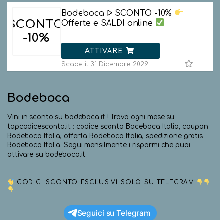
Bodeboca ᐅ SCONTO -10%
SCONTO
Offerte e SALDI online
-10%
ATTIVARE
Scade il 31 Dicembre 2029
Bodeboca
Vini in sconto su bodeboca.it ! Trova ogni mese su
topcodicesconto.it : codice sconto Bodeboca Italia, coupon
Bodeboca Italia, offerta Bodeboca Italia, spedizione gratis
Bodeboca Italia. Segui mensilmente i risparmi che puoi
attivare su bodeboca.it.
CODICI SCONTO ESCLUSIVI SOLO SU TELEGRAM
Seguici su Telegram