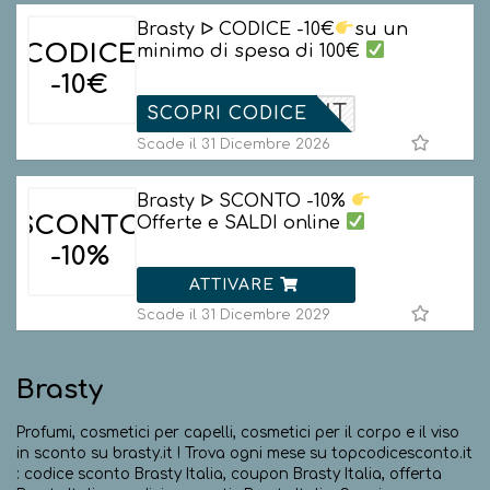
Brasty ᐅ CODICE -10€
su un
CODICE
minimo di spesa di 100€
-10€
ELCOMEIT
SCOPRI CODICE
Scade il 31 Dicembre 2026
Brasty ᐅ SCONTO -10%
SCONTO
Offerte e SALDI online
-10%
ATTIVARE
Scade il 31 Dicembre 2029
Brasty
Profumi, cosmetici per capelli, cosmetici per il corpo e il viso
in sconto su brasty.it ! Trova ogni mese su topcodicesconto.it
: codice sconto Brasty Italia, coupon Brasty Italia, offerta