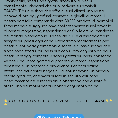
Brasty Italia, spedizione gratis Brasty Italia. Segui
mensilmente i risparmi che puoi attivare su brasty.it.
BRASTY.IT è un e-shop che offre ai suoi clienti una vasta
gamma di orologi, profumi, cosmetici e gioielli di marca. Il
nostro portfolio comprende oltre 30.000 prodotti di marchi di
fama mondiale. Aggiungiamo costantemente nuovi prodotti
al nostro magazzino, rispondendo così alle attuali tendenze
del mondo. Vendiamo in 11 paesi dell’UE e ci espandiamo in
sempre più paesi ogni anno. Prepariamo regolarmente per i
nostri clienti varie promozioni e sconti e ci assicuriamo che
siano soddisfatti il più possibile con il loro acquisto da noi. I
nostri vantaggi competitivi sono i prezzi più bassi,consegna
veloce, una vasta gamma di prodotti di marca, espansione
all’estero e un approccio pro-cliente. Per ogni ordine
effettuato nel nostro negozio, i clienti ricevono un piccolo
regalo gratuito, che molti di loro in seguito valutano
positivamente nelle recensioni e affermano che questo è
stato uno dei motivi per cui hanno acquistato da noi.
CODICI SCONTO ESCLUSIVI SOLO SU TELEGRAM
Seguici su Telegram