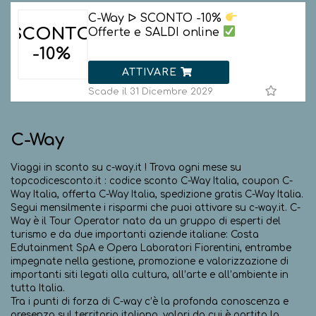
C-Way ᐅ SCONTO -10%
SCONTO
Offerte e SALDI online
-10%
ATTIVARE
Scade il 31 Dicembre 2029
C-Way
Viaggi in sconto su c-way.it ! Trova ogni mese su
topcodicesconto.it : codice sconto C-Way Italia, coupon C-
Way Italia, offerta C-Way Italia, spedizione gratis C-Way Italia.
Segui mensilmente i risparmi che puoi attivare su c-way.it. C-
Way è il Tour Operator nato da un gruppo di esperti del
turismo e da due importanti aziende italiane: Costa
Edutainment SpA e Opera Laboratori Fiorentini, entrambe
impegnate nella gestione, promozione e valorizzazione di
importanti siti legati alla cultura, all’arte e all’ambiente in
tutta Italia.
Tra i punti di forza di C-way c’è la profonda conoscenza e
presenza sul territorio italiano, valori da cui è partita la