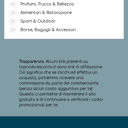
Profumi, Trucco & Bellezza
40
Alimentari & Ristorazione
34
Sport & Outdoor
25
Borse, Bagagli & Accessori
24
Trasparenza
: Alcuni link presenti su
topcodicesconto.it sono link di affiliazione.
Ciò significa che se clicchi ed effettui un
acquisto, potremmo ricevere una
commissione da parte del commerciante
(senza alcun costo aggiuntivo per te).
Questo ci permette di mantenere il sito
gratuito e di continuare a verificare i codici
promozionali per te.