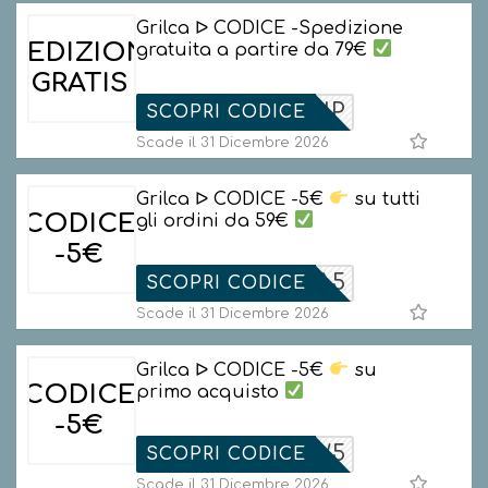
Grilca ᐅ CODICE -Spedizione
SPEDIZIONE
gratuita a partire da 79€
GRATIS
FREESHIP
SCOPRI CODICE
Scade il 31 Dicembre 2026
Grilca ᐅ CODICE -5€
su tutti
CODICE
gli ordini da 59€
-5€
GRILCA5
SCOPRI CODICE
Scade il 31 Dicembre 2026
Grilca ᐅ CODICE -5€
su
CODICE
primo acquisto
-5€
NEW5
SCOPRI CODICE
Scade il 31 Dicembre 2026