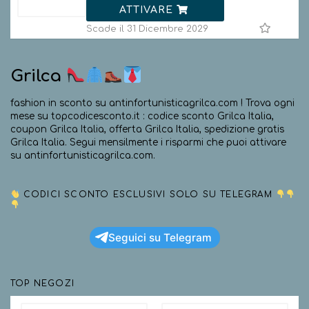
ATTIVARE
Scade il 31 Dicembre 2029
Grilca
fashion in sconto su antinfortunisticagrilca.com ! Trova ogni
mese su topcodicesconto.it : codice sconto Grilca Italia,
coupon Grilca Italia, offerta Grilca Italia, spedizione gratis
Grilca Italia. Segui mensilmente i risparmi che puoi attivare
su antinfortunisticagrilca.com.
CODICI SCONTO ESCLUSIVI SOLO SU TELEGRAM
Seguici su Telegram
TOP NEGOZI