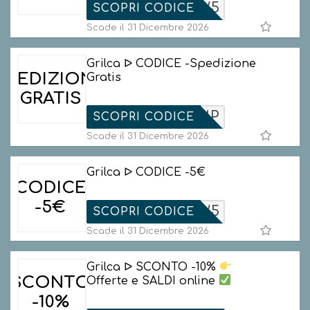
NEW5
SCOPRI CODICE
Scade il 31 Dicembre 2026
Grilca ᐅ CODICE -Spedizione
SPEDIZIONE
Gratis
GRATIS
FREESHIP
SCOPRI CODICE
Scade il 31 Dicembre 2026
Grilca ᐅ CODICE -5€
CODICE
-5€
NEW5
SCOPRI CODICE
Scade il 31 Dicembre 2026
Grilca ᐅ SCONTO -10%
SCONTO
Offerte e SALDI online
-10%