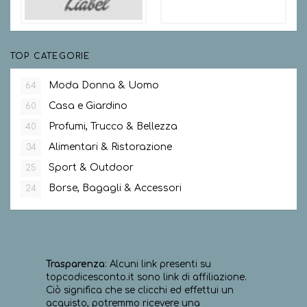
TOP CATEGORIE
Moda Donna & Uomo
64
Casa e Giardino
60
Profumi, Trucco & Bellezza
40
Alimentari & Ristorazione
34
Sport & Outdoor
25
Borse, Bagagli & Accessori
24
Trasparenza
: Alcuni link presenti su
topcodicesconto.it sono link di affiliazione.
Ciò significa che se clicchi ed effettui un
acquisto, potremmo ricevere una