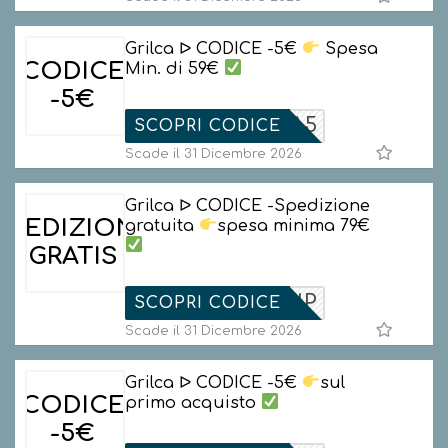
Grilca ᐅ CODICE -5€
Spesa
CODICE
Min. di 59€
-5€
GRILCA5
SCOPRI CODICE
Scade il 31 Dicembre 2026
Grilca ᐅ CODICE -Spedizione
SPEDIZIONE
gratuita
spesa minima 79€
GRATIS
FREESHIP
SCOPRI CODICE
Scade il 31 Dicembre 2026
Grilca ᐅ CODICE -5€
sul
CODICE
primo acquisto
-5€