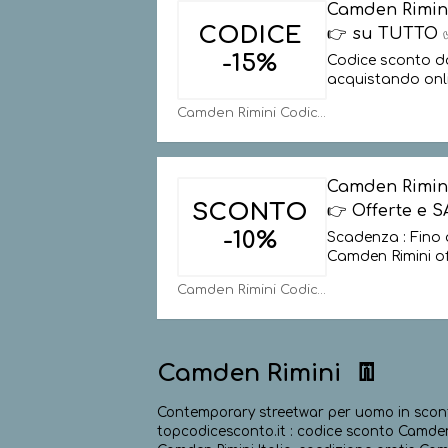
Camden Rimin
CODICE
👉 su TUTTO 
-15%
Codice sconto da
acquistando onl
Camden Rimini Codici
Camden Rimin
SCONTO
👉 Offerte e S
-10%
Scadenza : Fino 
Camden Rimini of
Camden Rimini Codici
Camden Rimini 👖
Contemporary streetwar per uomo in scont
topcodicesconto.it : codice sconto Camden 