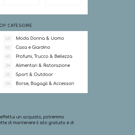
OP CATEGORIE
Moda Donna & Uomo
64
Casa e Giardino
60
Profumi, Trucco & Bellezza
40
Alimentari & Ristorazione
34
Sport & Outdoor
25
Borse, Bagagli & Accessori
24
ed effettui un acquisto, potremmo
e di mantenere il sito gratuito e di