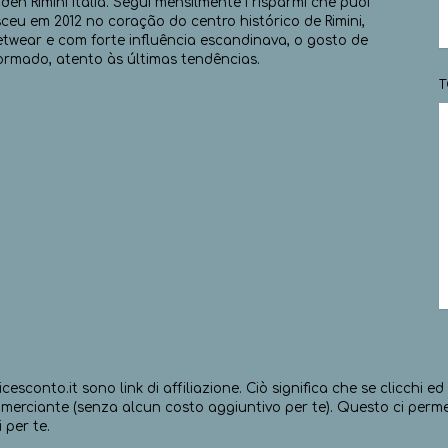
den Rimini Italia. Segui mensilmente i risparmi che puoi
eu em 2012 no coração do centro histórico de Rimini,
eetwear e com forte influência escandinava, o gosto de
ormado, atento às últimas tendências.
T
icesconto.it sono link di affiliazione. Ciò significa che se clicchi 
erciante (senza alcun costo aggiuntivo per te). Questo ci permett
 per te.