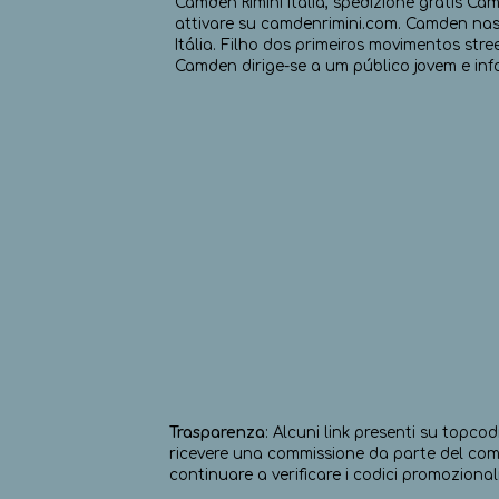
Camden Rimini Italia, spedizione gratis Cam
attivare su camdenrimini.com. Camden nasc
Itália. Filho dos primeiros movimentos str
Camden dirige-se a um público jovem e inf
Trasparenza
: Alcuni link presenti su topcod
ricevere una commissione da parte del comm
continuare a verificare i codici promozionali