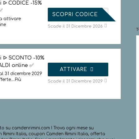
i ᐅ CODICE -15%
✅
CMDWN15
SCOPRI CODICE
 attivare
ine
Scade il 31 Dicembre 2026
i ᐅ SCONTO -10%
ALDI online ✅
ATTIVARE
al 31 dicembre 2029
ferte.
...
Più
Scade il 31 Dicembre 2029
o su camdenrimini.com ! Trova ogni mese su
Rimini Italia, coupon Camden Rimini Italia, offerta