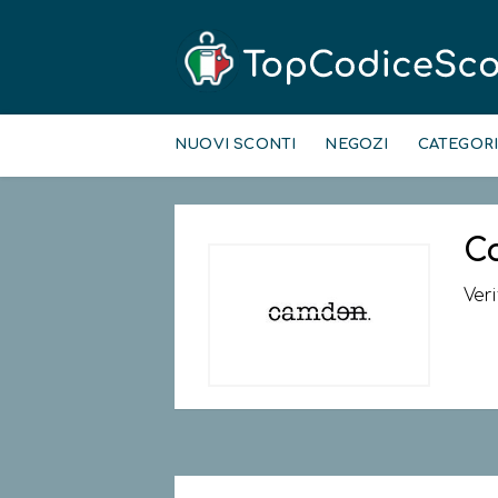
Skip
to
NUOVI SCONTI
NEGOZI
CATEGOR
content
C
Ver