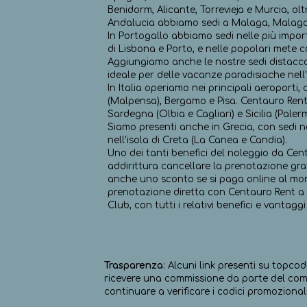
Benidorm, Alicante, Torrevieja e Murcia, o
Andalucia abbiamo sedi a Malaga, Malaga M
In Portogallo abbiamo sedi nelle più import
di Lisbona e Porto, e nelle popolari mete c
Aggiungiamo anche le nostre sedi distaccat
ideale per delle vacanze paradisiache nell’
In Italia operiamo nei principali aeroporti
(Malpensa), Bergamo e Pisa. Centauro Rent a
Sardegna (Olbia e Cagliari) e Sicilia (Paler
Siamo presenti anche in Grecia, con sedi ne
nell’isola di Creta (La Canea e Candia).
Uno dei tanti benefici del noleggio da Ce
addirittura cancellare la prenotazione gra
anche uno sconto se si paga online al mom
prenotazione diretta con Centauro Rent a
Club, con tutti i relativi benefici e vantagg
Trasparenza
: Alcuni link presenti su topcod
ricevere una commissione da parte del comm
continuare a verificare i codici promozionali