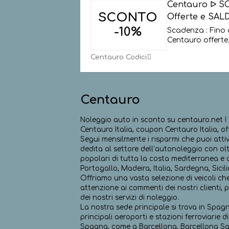
Centauro ᐅ S
SCONTO
Offerte e SALD
-10%
Scadenza : Fino 
Centauro offerte.
Centauro Codici
Centauro
Noleggio auto in sconto su centauro.net !
Centauro Italia, coupon Centauro Italia, off
Segui mensilmente i risparmi che puoi atti
dedita al settore dell’autonoleggio con olt
popolari di tutta la costa mediterranea e d
Portogallo, Madeira, Italia, Sardegna, Sicil
Offriamo una vasta selezione di veicoli c
attenzione ai commenti dei nostri clienti,
dei nostri servizi di noleggio.
La nostra sede principale si trova in Spagn
principali aeroporti e stazioni ferroviarie 
Spagna, come a Barcellona, Barcellona Sant