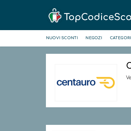
Skip
to
NUOVI SCONTI
NEGOZI
CATEGOR
content
C
Ve