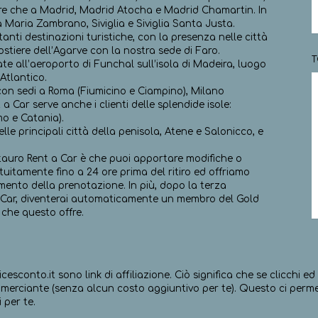
ltre che a Madrid, Madrid Atocha e Madrid Chamartin. In
aria Zambrano, Siviglia e Siviglia Santa Justa.
anti destinazioni turistiche, con la presenza nelle città
ostiere dell’Agarve con la nostra sede di Faro.
T
e all’aeroporto di Funchal sull’isola di Madeira, luogo
Atlantico.
, con sedi a Roma (Fiumicino e Ciampino), Milano
 Car serve anche i clienti delle splendide isole:
mo e Catania).
lle principali città della penisola, Atene e Salonicco, e
ntauro Rent a Car è che puoi apportare modifiche o
tuitamente fino a 24 ore prima del ritiro ed offriamo
ento della prenotazione. In più, dopo la terza
 Car, diventerai automaticamente un membro del Gold
i che questo offre.
icesconto.it sono link di affiliazione. Ciò significa che se clicchi 
erciante (senza alcun costo aggiuntivo per te). Questo ci permett
 per te.