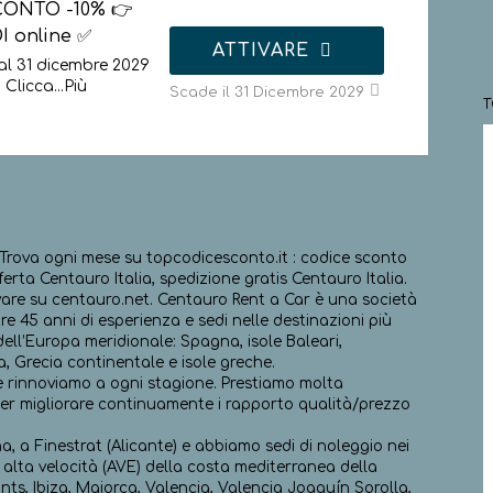
CONTO -10% 👉
I online ✅
ATTIVARE
al 31 dicembre 2029
 Clicca
...
Più
Scade il 31 Dicembre 2029
 Trova ogni mese su topcodicesconto.it : codice sconto
erta Centauro Italia, spedizione gratis Centauro Italia.
vare su centauro.net. Centauro Rent a Car è una società
re 45 anni di esperienza e sedi nelle destinazioni più
ell’Europa meridionale: Spagna, isole Baleari,
ia, Grecia continentale e isole greche.
he rinnoviamo a ogni stagione. Prestiamo molta
 per migliorare continuamente i rapporto qualità/prezzo
a, a Finestrat (Alicante) e abbiamo sedi di noleggio nei
di alta velocità (AVE) della costa mediterranea della
s, Ibiza, Maiorca, Valencia, Valencia Joaquín Sorolla,