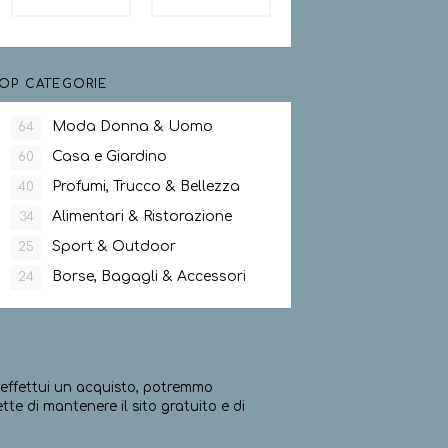
OP CATEGORIE
Moda Donna & Uomo
64
Casa e Giardino
60
Profumi, Trucco & Bellezza
40
Alimentari & Ristorazione
34
Sport & Outdoor
25
Borse, Bagagli & Accessori
24
ed effettui un acquisto, potremmo
e di mantenere il sito gratuito e di