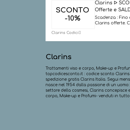
Clarins ᐅ SCO
SCONTO
Offerte e SALD
-10%
Scadenza : Fino 
Clarins offerte. C
Clarins Codici
Clarins
Trattamenti viso e corpo, Make-up e Profumi
topcodicesconto.it : codice sconto Clarins It
spedizione gratis Clarins Italia. Segui mensi
nasce nel 1954 dalla passione di un uomo: 
settore della cosmesi, Clarins concepisce 
corpo, Make-up e Profumi- venduti in tutto