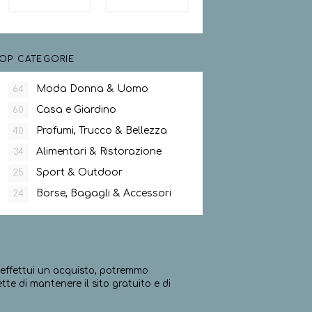
OP CATEGORIE
Moda Donna & Uomo
64
Casa e Giardino
60
Profumi, Trucco & Bellezza
40
Alimentari & Ristorazione
34
Sport & Outdoor
25
Borse, Bagagli & Accessori
24
ed effettui un acquisto, potremmo
e di mantenere il sito gratuito e di