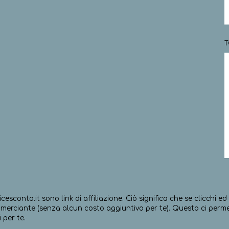
T
icesconto.it sono link di affiliazione. Ciò significa che se clicchi 
erciante (senza alcun costo aggiuntivo per te). Questo ci permett
 per te.