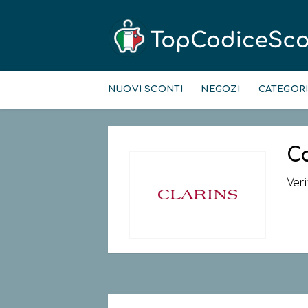
Skip
to
NUOVI SCONTI
NEGOZI
CATEGOR
content
C
Ver