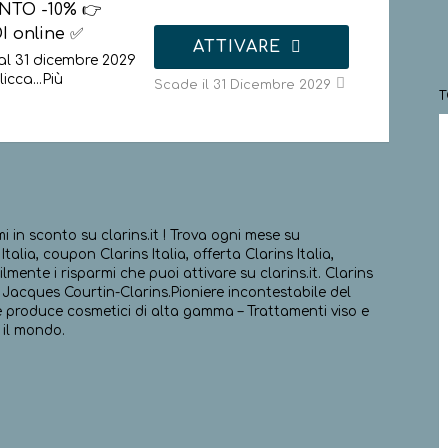
NTO -10% 👉
I online ✅
ATTIVARE
al 31 dicembre 2029
licca
...
Più
Scade il 31 Dicembre 2029
 in sconto su clarins.it ! Trova ogni mese su
alia, coupon Clarins Italia, offerta Clarins Italia,
lmente i risparmi che puoi attivare su clarins.it. Clarins
Jacques Courtin-Clarins.Pioniere incontestabile del
e produce cosmetici di alta gamma – Trattamenti viso e
 il mondo.