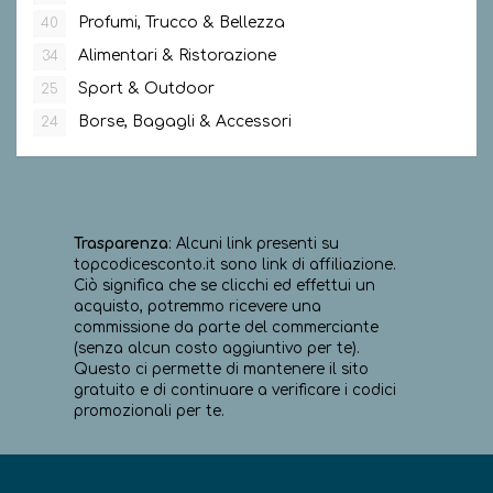
Profumi, Trucco & Bellezza
40
Alimentari & Ristorazione
34
Sport & Outdoor
25
Borse, Bagagli & Accessori
24
Trasparenza
: Alcuni link presenti su
topcodicesconto.it sono link di affiliazione.
Ciò significa che se clicchi ed effettui un
acquisto, potremmo ricevere una
commissione da parte del commerciante
(senza alcun costo aggiuntivo per te).
Questo ci permette di mantenere il sito
gratuito e di continuare a verificare i codici
promozionali per te.