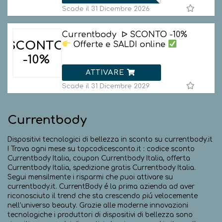
Scade il 31 Dicembre 2026
Currentbody ᐅ SCONTO -10%
SCONTO
Offerte e SALDI online
-10%
ATTIVARE
Scade il 31 Dicembre 2029
Currentbody
Dispositivi tecnologici di bellezza in sconto su currentbody.it
! Trova ogni mese su topcodicesconto.it : codice sconto
Currentbody Italia, coupon Currentbody Italia, offerta
Currentbody Italia, spedizione gratis Currentbody Italia.
Segui mensilmente i risparmi che puoi attivare su
currentbody.it. CurrentBody é la prima azienda ad aver
riconosciuto il trend che sta crescendo piú velocemente
nell’universo beauty. Grazie alle moderne innovazioni
tecnologiche i produttori di dispositivi di bellezza sono