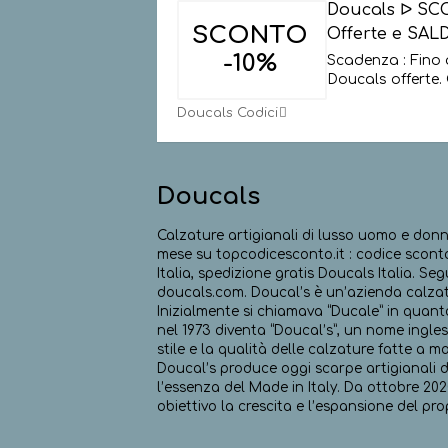
Doucals ᐅ SC
SCONTO
Offerte e SALD
-10%
Scadenza : Fino 
Doucals offerte. 
Doucals Codici
Doucals
Calzature artigianali di lusso uomo e donn
mese su topcodicesconto.it : codice sconto
Italia, spedizione gratis Doucals Italia. Se
doucals.com. Doucal’s è un’azienda calzatu
Inizialmente si chiamava “Ducale” in quant
nel 1973 diventa “Doucal’s”, un nome ingle
stile e la qualità delle calzature fatte a m
Doucal’s produce oggi scarpe artigianali 
l’essenza del Made in Italy. Da ottobre 2
obiettivo la crescita e l’espansione del pro