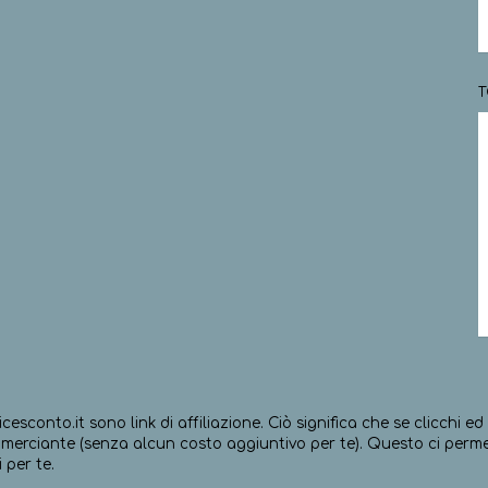
T
icesconto.it sono link di affiliazione. Ciò significa che se clicchi 
erciante (senza alcun costo aggiuntivo per te). Questo ci permett
 per te.