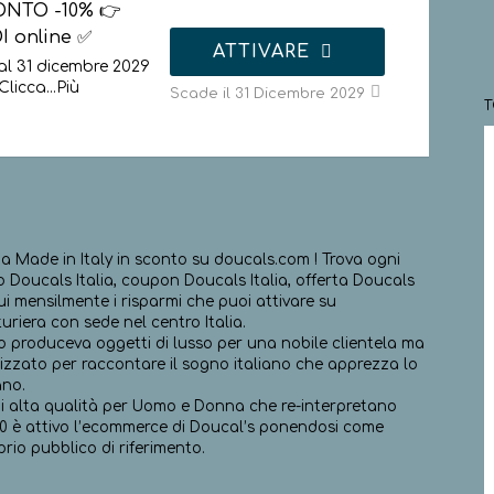
ONTO -10% 👉
I online ✅
ATTIVARE
al 31 dicembre 2029
Clicca
...
Più
Scade il 31 Dicembre 2029
a Made in Italy in sconto su doucals.com ! Trova ogni
 Doucals Italia, coupon Doucals Italia, offerta Doucals
gui mensilmente i risparmi che puoi attivare su
riera con sede nel centro Italia.
o produceva oggetti di lusso per una nobile clientela ma
sizzato per raccontare il sogno italiano che apprezza lo
ano.
di alta qualità per Uomo e Donna che re-interpretano
020 è attivo l’ecommerce di Doucal’s ponendosi come
prio pubblico di riferimento.