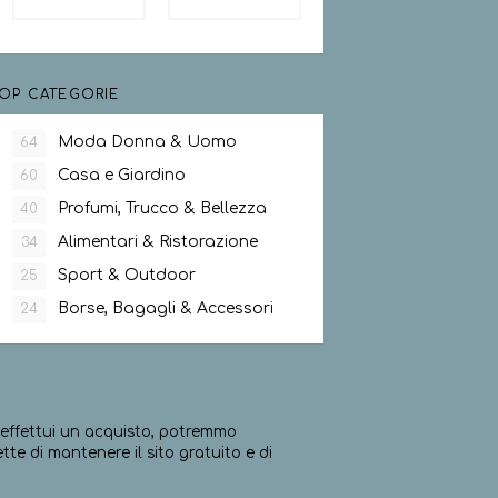
OP CATEGORIE
Moda Donna & Uomo
64
Casa e Giardino
60
Profumi, Trucco & Bellezza
40
Alimentari & Ristorazione
34
Sport & Outdoor
25
Borse, Bagagli & Accessori
24
ed effettui un acquisto, potremmo
e di mantenere il sito gratuito e di