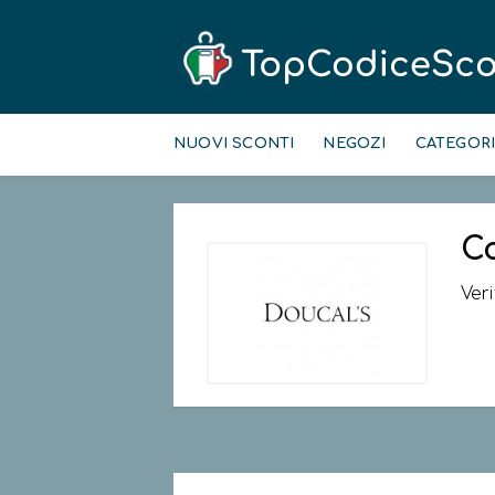
Skip
to
NUOVI SCONTI
NEGOZI
CATEGOR
content
C
Ver