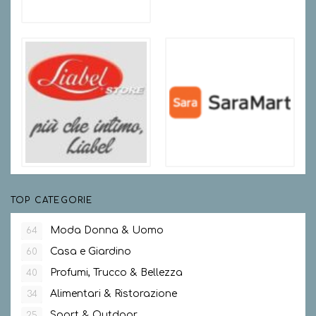
TOP CATEGORIE
Moda Donna & Uomo
64
Casa e Giardino
60
Profumi, Trucco & Bellezza
40
Alimentari & Ristorazione
34
Sport & Outdoor
25