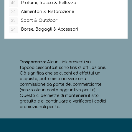
Profumi, Trucco & Bellezza
40
Alimentari & Ristorazione
34
Sport & Outdoor
25
Borse, Bagagli & Accessori
24
Trasparenza
: Alcuni link presenti su
topcodicesconto.it sono link di affiliazione.
Ciò significa che se clicchi ed effettui un
acquisto, potremmo ricevere una
commissione da parte del commerciante
(senza alcun costo aggiuntivo per te).
Questo ci permette di mantenere il sito
gratuito e di continuare a verificare i codici
promozionali per te.