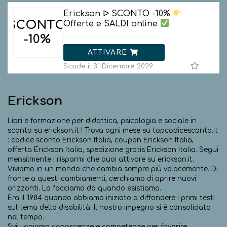
Erickson ᐅ SCONTO -10%
SCONTO
Offerte e SALDI online
-10%
ATTIVARE
Scade il 31 Dicembre 2029
Erickson
Libri e formazione per didattica, psicologia e sociale in
sconto su erickson.it ! Trova ogni mese su topcodicesconto.it
: codice sconto Erickson Italia, coupon Erickson Italia,
offerta Erickson Italia, spedizione gratis Erickson Italia. Segui
mensilmente i risparmi che puoi attivare su erickson.it.
Viviamo in un mondo che cambia sempre più velocemente. Di
fronte a questi cambiamenti, cerchiamo di aprire nuovi
orizzonti. Lo facciamo da quando esistiamo.
Era il 1984 quando abbiamo iniziato a diffondere i primi testi
sul tema della disabilità. Il nostro impegno si è consolidato
nel tempo.
Sviluppiamo conoscenze e competenze per favorire