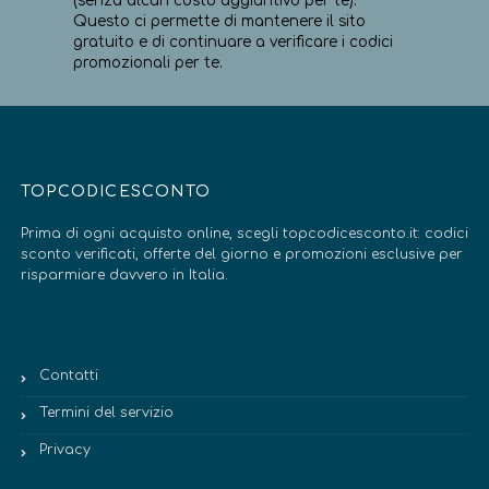
(senza alcun costo aggiuntivo per te).
Questo ci permette di mantenere il sito
gratuito e di continuare a verificare i codici
promozionali per te.
TOPCODICESCONTO
Prima di ogni acquisto online, scegli topcodicesconto.it: codici
sconto verificati, offerte del giorno e promozioni esclusive per
risparmiare davvero in Italia.
Contatti
Termini del servizio
Privacy