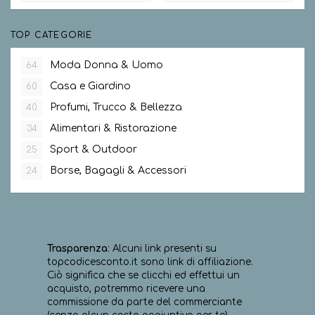
TOP CATEGORIE
Moda Donna & Uomo
64
Casa e Giardino
60
Profumi, Trucco & Bellezza
40
Alimentari & Ristorazione
34
Sport & Outdoor
25
Borse, Bagagli & Accessori
24
Trasparenza
: Alcuni link presenti su
topcodicesconto.it sono link di affiliazione.
Ciò significa che se clicchi ed effettui un
acquisto, potremmo ricevere una
commissione da parte del commerciante