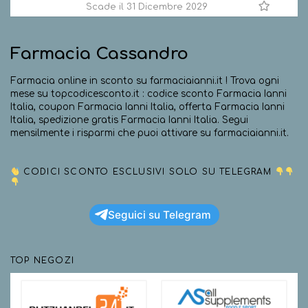
Scade il 31 Dicembre 2029
Farmacia Cassandro
Farmacia online in sconto su farmaciaianni.it ! Trova ogni
mese su topcodicesconto.it : codice sconto Farmacia Ianni
Italia, coupon Farmacia Ianni Italia, offerta Farmacia Ianni
Italia, spedizione gratis Farmacia Ianni Italia. Segui
mensilmente i risparmi che puoi attivare su farmaciaianni.it.
CODICI SCONTO ESCLUSIVI SOLO SU TELEGRAM
Seguici su Telegram
TOP NEGOZI