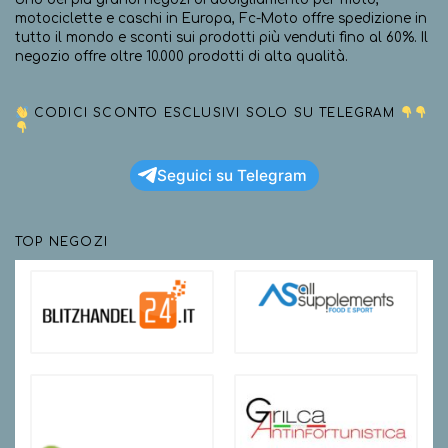
motociclette e caschi in Europa, Fc-Moto offre spedizione in
tutto il mondo e sconti sui prodotti più venduti fino al 60%. Il
negozio offre oltre 10.000 prodotti di alta qualità.
CODICI SCONTO ESCLUSIVI SOLO SU TELEGRAM
Seguici su Telegram
TOP NEGOZI