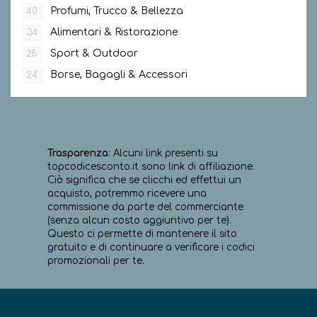
Profumi, Trucco & Bellezza
40
Alimentari & Ristorazione
34
Sport & Outdoor
25
Borse, Bagagli & Accessori
24
Trasparenza
: Alcuni link presenti su
topcodicesconto.it sono link di affiliazione.
Ciò significa che se clicchi ed effettui un
acquisto, potremmo ricevere una
commissione da parte del commerciante
(senza alcun costo aggiuntivo per te).
Questo ci permette di mantenere il sito
gratuito e di continuare a verificare i codici
promozionali per te.