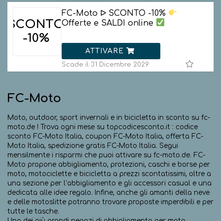
FC-Moto ᐅ SCONTO -10%
SCONTO
Offerte e SALDI online
-10%
ATTIVARE
Scade il 31 Dicembre 2029
FC-Moto
Moto, outdoor, sport invernali e in bicicletta in sconto su fc-
moto.de ! Trova ogni mese su topcodicesconto.it : codice
sconto FC-Moto Italia, coupon FC-Moto Italia, offerta FC-
Moto Italia, spedizione gratis FC-Moto Italia. Segui
mensilmente i risparmi che puoi attivare su fc-moto.de. FC-
Moto propone abbigliamento, protezioni, caschi e borse per
moto, motociclette e bicicletta a prezzi scontatissimi, oltre a
una sezione per l’abbigliamento e gli accessori casual e una
dedicata alle idee regalo. Infine, anche gli amanti della neve
e delle motoslitte potranno trovare proposte imperdibili e per
tutte le tasche.
Uno dei più grandi negozi di abbigliamento per moto,