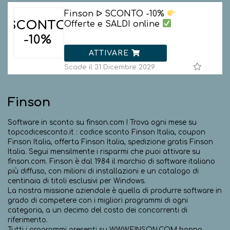
Finson ᐅ SCONTO -10%
SCONTO
Offerte e SALDI online
-10%
ATTIVARE
Scade il 31 Dicembre 2029
Finson
Software in sconto su finson.com ! Trova ogni mese su
topcodicesconto.it : codice sconto Finson Italia, coupon
Finson Italia, offerta Finson Italia, spedizione gratis Finson
Italia. Segui mensilmente i risparmi che puoi attivare su
finson.com. Finson è dal 1984 il marchio di software italiano
più diffuso, con milioni di installazioni e un catalogo di
centinaia di titoli esclusivi per Windows.
La nostra missione aziendale è quella di produrre software in
grado di competere con i migliori programmi di ogni
categoria, a un decimo del costo dei concorrenti di
riferimento.
Tutti i programmi presenti su WWW.FINSON.COM hanno