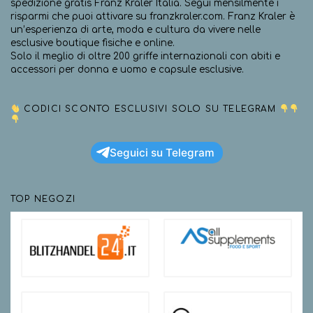
spedizione gratis Franz Kraler Italia. Segui mensilmente i
risparmi che puoi attivare su franzkraler.com. Franz Kraler è
un’esperienza di arte, moda e cultura da vivere nelle
esclusive boutique fisiche e online.
Solo il meglio di oltre 200 griffe internazionali con abiti e
accessori per donna e uomo e capsule esclusive.
CODICI SCONTO ESCLUSIVI SOLO SU TELEGRAM
Seguici su Telegram
TOP NEGOZI