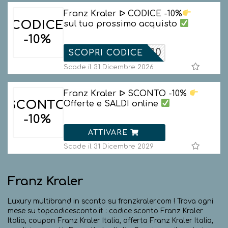
Franz Kraler ᐅ CODICE -10%
CODICE
sul tuo prossimo acquisto
-10%
FK_10
SCOPRI CODICE
Scade il 31 Dicembre 2026
Franz Kraler ᐅ SCONTO -10%
SCONTO
Offerte e SALDI online
-10%
ATTIVARE
Scade il 31 Dicembre 2029
Franz Kraler
Luxury multibrand in sconto su franzkraler.com ! Trova ogni
mese su topcodicesconto.it : codice sconto Franz Kraler
Italia, coupon Franz Kraler Italia, offerta Franz Kraler Italia,