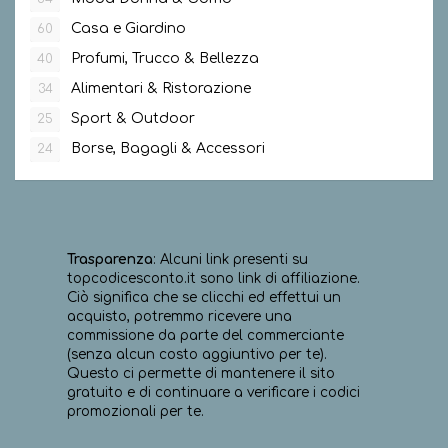
Casa e Giardino
60
Profumi, Trucco & Bellezza
40
Alimentari & Ristorazione
34
Sport & Outdoor
25
Borse, Bagagli & Accessori
24
Trasparenza
: Alcuni link presenti su
topcodicesconto.it sono link di affiliazione.
Ciò significa che se clicchi ed effettui un
acquisto, potremmo ricevere una
commissione da parte del commerciante
(senza alcun costo aggiuntivo per te).
Questo ci permette di mantenere il sito
gratuito e di continuare a verificare i codici
promozionali per te.