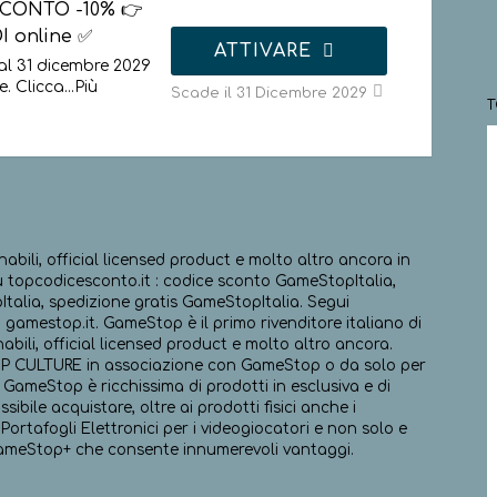
CONTO -10% 👉
I online ✅
ATTIVARE
al 31 dicembre 2029
. Clicca
...
Più
Scade il 31 Dicembre 2029
abili, official licensed product e molto altro ancora in
u topcodicesconto.it : codice sconto GameStopItalia,
alia, spedizione gratis GameStopItalia. Segui
 gamestop.it. GameStop è il primo rivenditore italiano di
abili, official licensed product e molto altro ancora.
OP CULTURE in associazione con GameStop o da solo per
i GameStop è ricchissima di prodotti in esclusiva e di
ibile acquistare, oltre ai prodotti fisici anche i
i Portafogli Elettronici per i videogiocatori e non solo e
 GameStop+ che consente innumerevoli vantaggi.