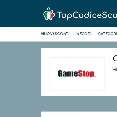
Skip
to
NUOVI SCONTI
NEGOZI
CATEGOR
content
C
Ve