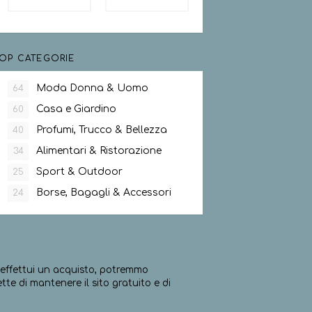
OP CATEGORIE
Moda Donna & Uomo
64
Casa e Giardino
60
Profumi, Trucco & Bellezza
40
Alimentari & Ristorazione
34
Sport & Outdoor
25
Borse, Bagagli & Accessori
24
ed effettui un acquisto, potremmo
e di mantenere il sito gratuito e di