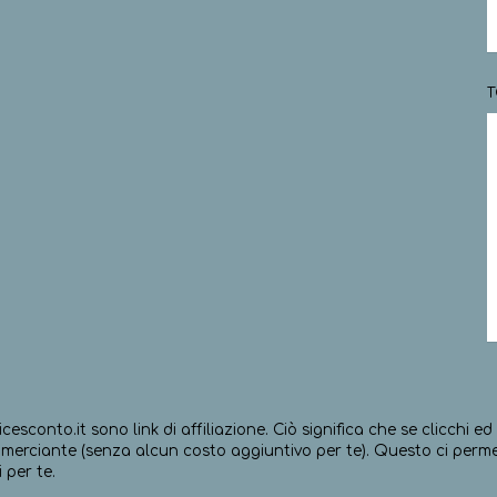
T
icesconto.it sono link di affiliazione. Ciò significa che se clicchi 
erciante (senza alcun costo aggiuntivo per te). Questo ci permett
 per te.