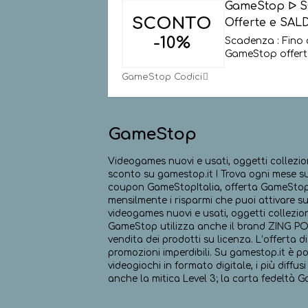
GameStop ᐅ S
SCONTO
Offerte e SALD
-10%
Scadenza : Fino 
GameStop offerte
GameStop Codici
GameStop
Videogames nuovi e usati, oggetti collezion
sconto su gamestop.it ! Trova ogni mese s
coupon GameStopItalia, offerta GameStopIt
mensilmente i risparmi che puoi attivare su
videogames nuovi e usati, oggetti collezion
GameStop utilizza anche il brand ZING P
vendita dei prodotti su licenza. L’offerta d
promozioni imperdibili. Su gamestop.it è poss
videogiochi in formato digitale, i più diffus
anche la mitica Level 3; la carta fedeltà