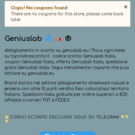
Oops! No coupons found
There are no coupons for this store, please come back
later.
Geniuslab
®️
Abbigliamento in sconto su geniuslab.eu ! Trova ogni mese
su topcodicesconto.it : codice sconto Geniuslab Italia,
coupon Geniuslab Italia, offerta Geniuslab Italia, spedizione
gratis Geniuslab Italia. Segui mensilmente i risparmi che puoi
attivare su geniuslab.eu
Brand storico nel settore abbigliamento streetware casual e
jenseria con oltre 10 punti vendita fisici collocatisul territorio
Italiano. Spedizioni Italia gratuite per ordine superiori a €20
affidate a corrieri TNT e FEDEX.
CODICI SCONTO ESCLUSIVI SOLO SU TELEGRAM