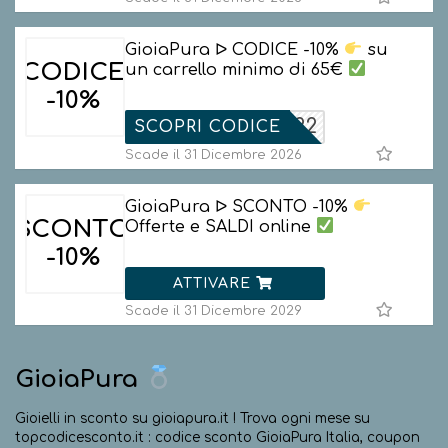
GioiaPura ᐅ CODICE -10%
su
CODICE
un carrello minimo di 65€
-10%
ONTO1022
SCOPRI CODICE
Scade il 31 Dicembre 2026
GioiaPura ᐅ SCONTO -10%
SCONTO
Offerte e SALDI online
-10%
ATTIVARE
Scade il 31 Dicembre 2029
GioiaPura
Gioielli in sconto su gioiapura.it ! Trova ogni mese su
topcodicesconto.it : codice sconto GioiaPura Italia, coupon