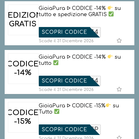
GioiaPura ᐅ CODICE -14%
su
SPEDIZIONE
tutto e spedizione GRATIS
GRATIS
IABACK14
SCOPRI CODICE
Scade il 31 Dicembre 2026
GioiaPura ᐅ CODICE -14%
su
CODICE
tutto
-14%
IOIAFF14
SCOPRI CODICE
Scade il 31 Dicembre 2026
GioiaPura ᐅ CODICE -15%
su
CODICE
Tutto
-15%
11ANNIGP
SCOPRI CODICE
Scade il 31 Dicembre 2026