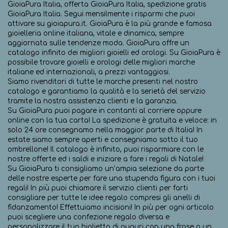
GioiaPura Italia, offerta GioiaPura Italia, spedizione gratis
GioiaPura Italia. Segui mensilmente i risparmi che puoi
attivare su gioiapura.it. GioiaPura è la più grande e famosa
gioielleria online italiana, vitale e dinamica, sempre
aggiornata sulle tendenze moda. GioiaPura offre un
catalogo infinito dei migliori gioielli ed orologi. Su GioiaPura è
possibile trovare gioielli e orologi delle migliori marche
italiane ed internazionali, a prezzi vantaggiosi.
Siamo rivenditori di tutte le marche presenti nel nostro
catalogo e garantiamo la qualità e la serietà del servizio
tramite la nostra assistenza clienti e la garanzia.
Su GioiaPura puoi pagare in contanti al corriere oppure
online con la tua carta! La spedizione è gratuita e veloce: in
solo 24 ore consegnamo nella maggior parte di Italia! In
estate siamo sempre aperti e consegniamo sotto il tuo
ombrellone! Il catalogo è infinito, puoi risparmiare con le
nostre offerte ed i saldi e iniziare a fare i regali di Natale!
Su GioiaPura ti consigliamo un’ampia selezione da parte
delle nostre esperte per fare una stupenda figura con i tuoi
regali! In più puoi chiamare il servizio clienti per farti
consigliare per tutte le idee regalo compresi gli anelli di
fidanzamento! Effettuiamo incisioni! In più per ogni articolo
puoi scegliere una confezione regalo diversa e
personalizzare il tuo biglietto di auguri con una frase o un