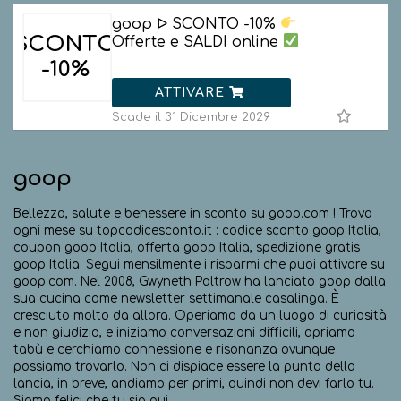
goop ᐅ SCONTO -10%
SCONTO
Offerte e SALDI online
-10%
ATTIVARE
Scade il 31 Dicembre 2029
goop
Bellezza, salute e benessere in sconto su goop.com ! Trova
ogni mese su topcodicesconto.it : codice sconto goop Italia,
coupon goop Italia, offerta goop Italia, spedizione gratis
goop Italia. Segui mensilmente i risparmi che puoi attivare su
goop.com. Nel 2008, Gwyneth Paltrow ha lanciato goop dalla
sua cucina come newsletter settimanale casalinga. È
cresciuto molto da allora. Operiamo da un luogo di curiosità
e non giudizio, e iniziamo conversazioni difficili, apriamo
tabù e cerchiamo connessione e risonanza ovunque
possiamo trovarlo. Non ci dispiace essere la punta della
lancia, in breve, andiamo per primi, quindi non devi farlo tu.
Siamo felici che tu sia qui.