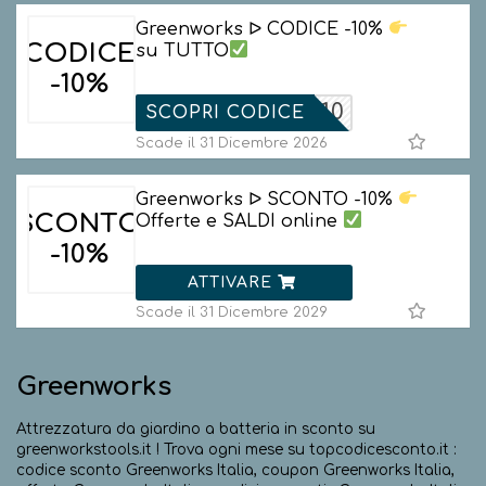
Greenworks ᐅ CODICE -10%
CODICE
su TUTTO
-10%
ELCOME10
SCOPRI CODICE
Scade il 31 Dicembre 2026
Greenworks ᐅ SCONTO -10%
SCONTO
Offerte e SALDI online
-10%
ATTIVARE
Scade il 31 Dicembre 2029
Greenworks
Attrezzatura da giardino a batteria in sconto su
greenworkstools.it ! Trova ogni mese su topcodicesconto.it :
codice sconto Greenworks Italia, coupon Greenworks Italia,