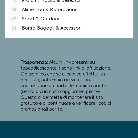
Profumi, Trucco & Bellezza
40
Alimentari & Ristorazione
34
Sport & Outdoor
25
Borse, Bagagli & Accessori
24
Trasparenza
: Alcuni link presenti su
topcodicesconto.it sono link di affiliazione.
Ciò significa che se clicchi ed effettui un
acquisto, potremmo ricevere una
commissione da parte del commerciante
(senza alcun costo aggiuntivo per te).
Questo ci permette di mantenere il sito
gratuito e di continuare a verificare i codici
promozionali per te.