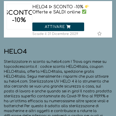
HELO4 ᐅ SCONTO -10%
SCONTO
Offerte e SALDI online
-10%
ATTIVARE
Scade il 31 Dicembre 2029
HELO4
Sterilizzatore in sconto su helo4.com ! Trova ogni mese su
topcodicesconto.it : codice sconto HELO4Italia, coupon
HELO4Italia, offerta HELO4Italia, spedizione gratis
HELO4Italia. Segui mensilmente i risparmi che puoi attivare
su helo4.com. Sterilizzatore UV HELO 4 è lo strumento che
stai cercando se vuoi una grande sicurezza a casa, sul
posto di lavoro e anche quando sei in giro! Il nostro prodotto
sterilizza superfici contaminate da Covid-19 fino al 99,99% e
ha un’ottima efficacia su numerosissime altre specie virali e
batteriche! Per questo è adatto alla sterilizzazione di
mascherine e altri oggetti e contribuisce a ridurre la
diffusione delle infezioni in ambienti a rischio nei quali si