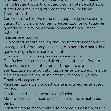
fanno frequenti scambi di oggetti, come hotels e B&B, studi
di estetica, uffici e negozi a contatto con il pubblico.
2 prodotti in 1
Con l’acquisto ti arriveranno una cappa pieghevole per la
casa o l’ufficio e una contenitore sterilizzante portatile per
quando sei in giro, ad esempio in macchina o sui mezzi
pubblici!
Resistente e intuitiva
L’unità sterilizzante che ingloba una batteria ricaricabile e
la sorgente UV non ha parti mobili, è in materiale morbido e
quindi è in grado di assorbire impatti.
Il funzionamento è semplicissimo e immediato!
E’ sufficiente inserire il modulo sterilizzante nella fessura
della cappa o del contenitore rettangolare e la
sterilizzazione si avvia automaticamente. L’inizio e la fine del
ciclo sono indicati da un indicatore luminoso blu/rosso.
È molto più capiente!
Puoi sterilizzare tanti oggetti contemporaneamente, spesa
inclusa!
Il ciclo di sterilizzazione dura solo 3 minuti!
Mentre i prodotti concorrenti richiedono anche molto più
tempo!
Consuma molto meno energia, la ricarica dura fino a 200 cicli