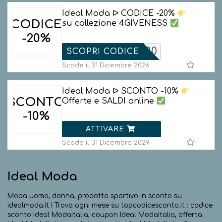
Ideal Moda ᐅ CODICE -20%
CODICE
su collezione 4GIVENESS
-20%
VENESS20
SCOPRI CODICE
Scade il 31 Dicembre 2026
Ideal Moda ᐅ SCONTO -10%
SCONTO
Offerte e SALDI online
-10%
ATTIVARE
Scade il 31 Dicembre 2029
Ideal Moda
Moda uomo, donna, prodotto sportivo in sconto su
idealmoda.it ! Trova ogni mese su topcodicesconto.it : codice
sconto Ideal ModaItalia, coupon Ideal ModaItalia, offerta