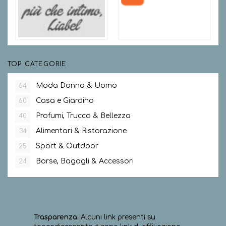
TOP CATEGORIE
Moda Donna & Uomo
64
Casa e Giardino
60
Profumi, Trucco & Bellezza
40
Alimentari & Ristorazione
34
Sport & Outdoor
25
Borse, Bagagli & Accessori
24
Trasparenza
: Alcuni link presenti su