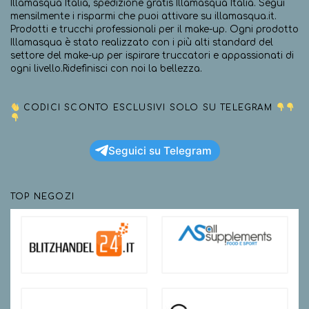
Illamasqua Italia, spedizione gratis Illamasqua Italia. Segui
mensilmente i risparmi che puoi attivare su illamasqua.it.
Prodotti e trucchi professionali per il make-up. Ogni prodotto
Illamasqua è stato realizzato con i più alti standard del
settore del make-up per ispirare truccatori e appassionati di
ogni livello.Ridefinisci con noi la bellezza.
CODICI SCONTO ESCLUSIVI SOLO SU TELEGRAM
Seguici su Telegram
TOP NEGOZI