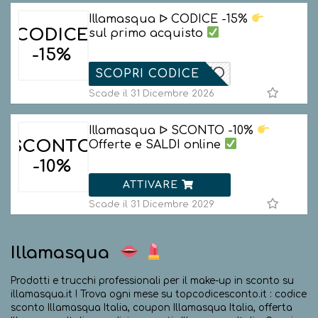
Illamasqua ᐅ CODICE -15%
CODICE
sul primo acquisto
-15%
ENVENUTO
SCOPRI CODICE
Scade il 31 Dicembre 2026
Illamasqua ᐅ SCONTO -10%
SCONTO
Offerte e SALDI online
-10%
ATTIVARE
Scade il 31 Dicembre 2029
Illamasqua
Prodotti e trucchi professionali per il make-up in sconto su
illamasqua.it ! Trova ogni mese su topcodicesconto.it : codice
sconto Illamasqua Italia, coupon Illamasqua Italia, offerta