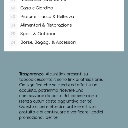
Casa e Giardino
60
Profumi, Trucco & Bellezza
40
Alimentari & Ristorazione
34
Sport & Outdoor
25
Borse, Bagagli & Accessori
24
Trasparenza
: Alcuni link presenti su
topcodicesconto.it sono link di affiliazione.
Ciò significa che se clicchi ed effettui un
acquisto, potremmo ricevere una
commissione da parte del commerciante
(senza alcun costo aggiuntivo per te).
Questo ci permette di mantenere il sito
gratuito e di continuare a verificare i codici
promozionali per te.