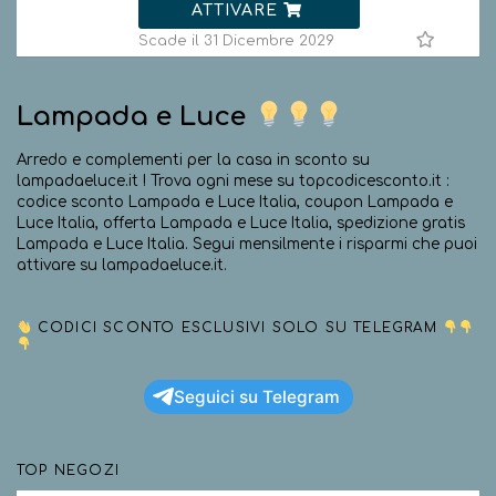
ATTIVARE
Scade il 31 Dicembre 2029
Lampada e Luce
Arredo e complementi per la casa in sconto su
lampadaeluce.it ! Trova ogni mese su topcodicesconto.it :
codice sconto Lampada e Luce Italia, coupon Lampada e
Luce Italia, offerta Lampada e Luce Italia, spedizione gratis
Lampada e Luce Italia. Segui mensilmente i risparmi che puoi
attivare su lampadaeluce.it.
CODICI SCONTO ESCLUSIVI SOLO SU TELEGRAM
Seguici su Telegram
TOP NEGOZI