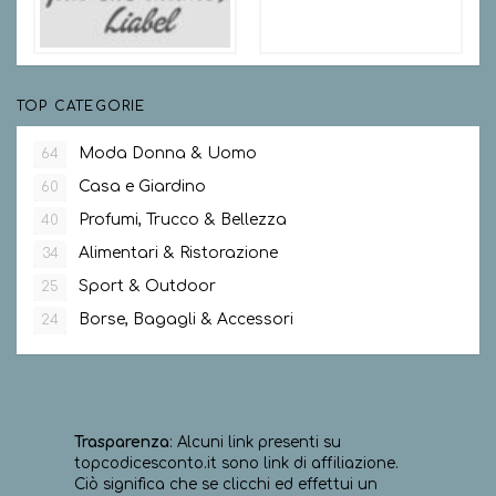
TOP CATEGORIE
Moda Donna & Uomo
64
Casa e Giardino
60
Profumi, Trucco & Bellezza
40
Alimentari & Ristorazione
34
Sport & Outdoor
25
Borse, Bagagli & Accessori
24
Trasparenza
: Alcuni link presenti su
topcodicesconto.it sono link di affiliazione.
Ciò significa che se clicchi ed effettui un