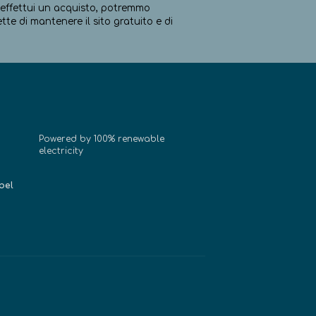
ed effettui un acquisto, potremmo
e di mantenere il sito gratuito e di
Powered by 100% renewable
electricity
bel