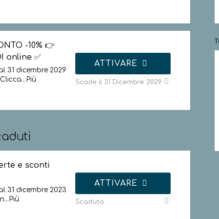
T
ONTO -10% 👉
I online ✅
ATTIVARE
al 31 dicembre 2029
Clicca
...
Più
Scade il 31 Dicembre 2029
aduti
rte e sconti
ATTIVARE
al 31 dicembre 2023
in
...
Più
Scaduto