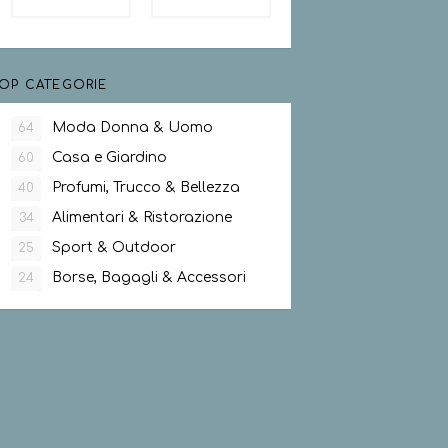
OP CATEGORIE
Moda Donna & Uomo
64
Casa e Giardino
60
Profumi, Trucco & Bellezza
40
Alimentari & Ristorazione
34
Sport & Outdoor
25
Borse, Bagagli & Accessori
24