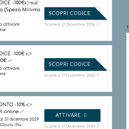
ICE -100€👉sul
to (Spesa Minima
POONEW23
SCOPRI CODICE
 attivare
Scade il 31 Dicembre 2026
ine
ICE -100€ 👉
00€ ✅
POONEW23
SCOPRI CODICE
 attivare
ine
Scade il 31 Dicembre 2026
ONTO -10% 👉
I online ✅
ATTIVARE
al 31 dicembre 2029
Clicca
...
Più
Scade il 31 Dicembre 2029