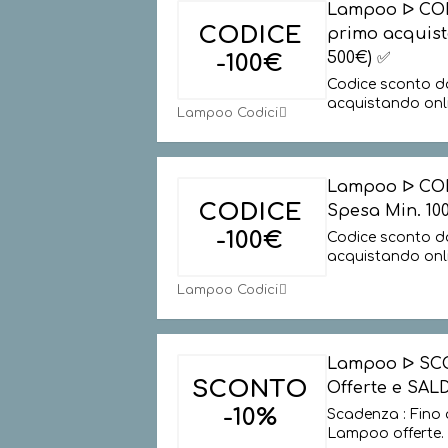
Lampoo ᐅ COD
CODICE
primo acquis
500€) ✅
-100€
Codice sconto da
acquistando onl
Lampoo Codici
Lampoo ᐅ COD
CODICE
Spesa Min. 10
-100€
Codice sconto da
acquistando onl
Lampoo Codici
Lampoo ᐅ SC
SCONTO
Offerte e SALD
-10%
Scadenza : Fino 
Lampoo offerte. 