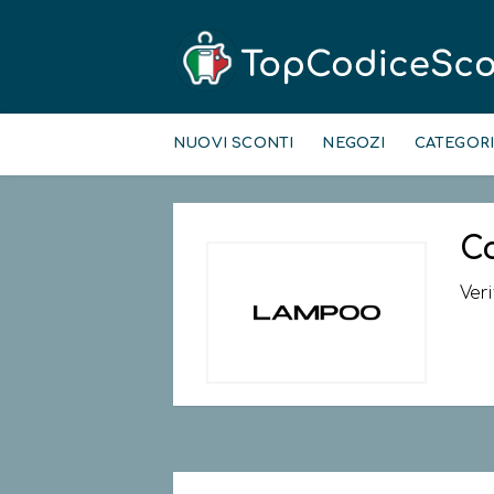
Skip
to
NUOVI SCONTI
NEGOZI
CATEGOR
content
C
Ver