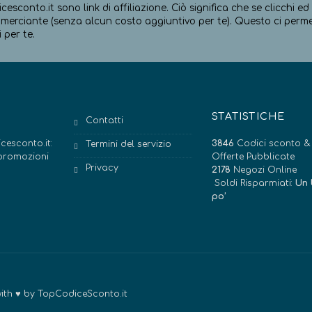
icesconto.it sono link di affiliazione. Ciò significa che se clicchi 
erciante (senza alcun costo aggiuntivo per te). Questo ci permett
 per te.
STATISTICHE
Contatti
cesconto.it:
3846
Codici sconto &
Termini del servizio
e promozioni
Offerte Pubblicate
Privacy
2178
Negozi Online
Soldi Risparmiati:
Un 
po’
 with ♥ by TopCodiceSconto.it