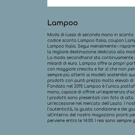
Lampoo
Moda di lusso di seconda mano in sconto 
codice sconto Lampoo Italia, coupon Lampoo
Lampoo Italia. Segui mensilmente i rispar
la migliore destinazione dedicata alla mod
La moda secondhand sta continuamente gu
miliardi di euro. Lampoo offre ai propri pa
con maggiore crescita e far sì che non per
sempre più attenti ai modelli sostenibili q
prodotti con punti prezzo molto elevati di
Fondato nel 2019, Lampoo è l’unica piatta
mano, capace di offrire un’esperienza d’acq
I prodotti sono presentati con foto di alta
un’eccezione nel mercato dell’usato. I nost
l’autenticità, la giusta condizione e dei giu
all’interno del nostro magazzino pronti per 
perviene entro le 14:00. I resi sono sempre g