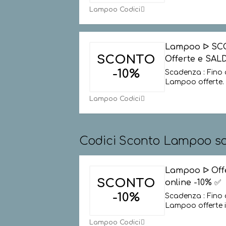
Lampoo Codici
Lampoo ᐅ SC
SCONTO
Offerte e SALD
-10%
Scadenza : Fino 
Lampoo offerte. 
Lampoo Codici
Codici Sconto Lampoo sc
Lampoo ᐅ Offe
SCONTO
online -10% ✅
-10%
Scadenza : Fino 
Lampoo offerte 
Lampoo Codici