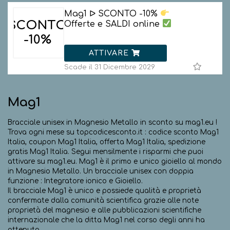
Mag1 ᐅ SCONTO -10%
SCONTO
Offerte e SALDI online
-10%
ATTIVARE
Scade il 31 Dicembre 2029
Mag1
Bracciale unisex in Magnesio Metallo in sconto su mag1.eu !
Trova ogni mese su topcodicesconto.it : codice sconto Mag1
Italia, coupon Mag1 Italia, offerta Mag1 Italia, spedizione
gratis Mag1 Italia. Segui mensilmente i risparmi che puoi
attivare su mag1.eu. Mag1 è il primo e unico gioiello al mondo
in Magnesio Metallo. Un bracciale unisex con doppia
funzione : Integratore ionico e Gioiello.
Il bracciale Mag1 è unico e possiede qualità e proprietà
confermate dalla comunità scientifica grazie alle note
proprietà del magnesio e alle pubblicazioni scientifiche
internazionale che la ditta Mag1 nel corso degli anni ha
ottenuto.