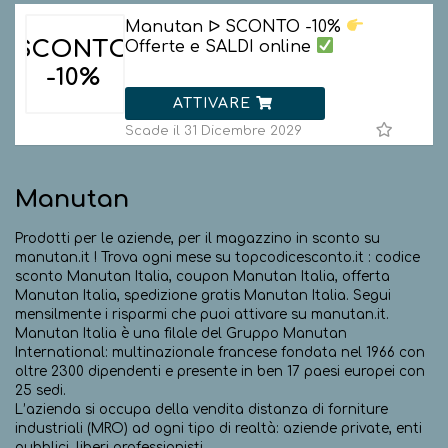
Manutan ᐅ SCONTO -10%
SCONTO
Offerte e SALDI online
-10%
ATTIVARE
Scade il 31 Dicembre 2029
Manutan
Prodotti per le aziende, per il magazzino in sconto su
manutan.it ! Trova ogni mese su topcodicesconto.it : codice
sconto Manutan Italia, coupon Manutan Italia, offerta
Manutan Italia, spedizione gratis Manutan Italia. Segui
mensilmente i risparmi che puoi attivare su manutan.it.
Manutan Italia è una filale del Gruppo Manutan
International: multinazionale francese fondata nel 1966 con
oltre 2300 dipendenti e presente in ben 17 paesi europei con
25 sedi.
L’azienda si occupa della vendita distanza di forniture
industriali (MRO) ad ogni tipo di realtà: aziende private, enti
pubblici, liberi professionisti