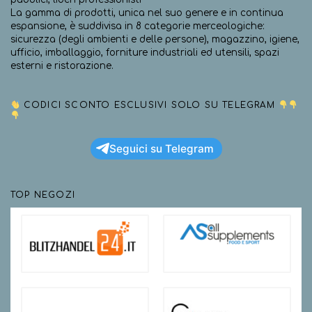
La gamma di prodotti, unica nel suo genere e in continua
espansione, è suddivisa in 8 categorie merceologiche:
sicurezza (degli ambienti e delle persone), magazzino, igiene,
ufficio, imballaggio, forniture industriali ed utensili, spazi
esterni e ristorazione.
CODICI SCONTO ESCLUSIVI SOLO SU TELEGRAM
Seguici su Telegram
TOP NEGOZI