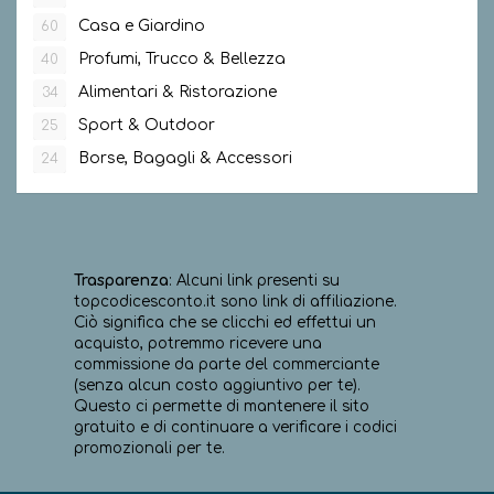
Casa e Giardino
60
Profumi, Trucco & Bellezza
40
Alimentari & Ristorazione
34
Sport & Outdoor
25
Borse, Bagagli & Accessori
24
Trasparenza
: Alcuni link presenti su
topcodicesconto.it sono link di affiliazione.
Ciò significa che se clicchi ed effettui un
acquisto, potremmo ricevere una
commissione da parte del commerciante
(senza alcun costo aggiuntivo per te).
Questo ci permette di mantenere il sito
gratuito e di continuare a verificare i codici
promozionali per te.