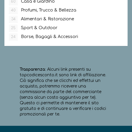
Casa e Giardino
60
Profumi, Trucco & Bellezza
40
Alimentari & Ristorazione
34
Sport & Outdoor
25
Borse, Bagagli & Accessori
24
Trasparenza
: Alcuni link presenti su
topcodicesconto.it sono link di affiliazione.
Ciò significa che se clicchi ed effettui un
acquisto, potremmo ricevere una
commissione da parte del commerciante
(senza alcun costo aggiuntivo per te).
Questo ci permette di mantenere il sito
gratuito e di continuare a verificare i codici
promozionali per te.