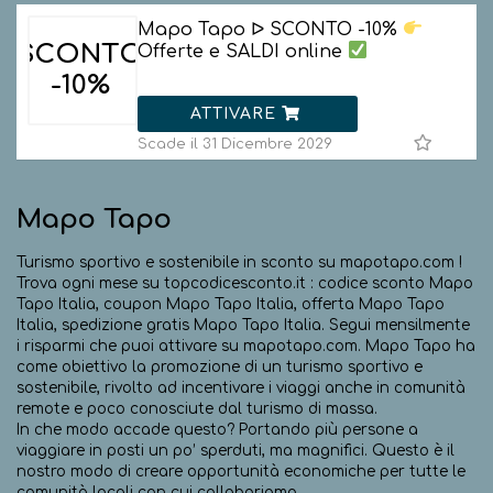
Mapo Tapo ᐅ SCONTO -10%
SCONTO
Offerte e SALDI online
-10%
ATTIVARE
Scade il 31 Dicembre 2029
Mapo Tapo
Turismo sportivo e sostenibile in sconto su mapotapo.com !
Trova ogni mese su topcodicesconto.it : codice sconto Mapo
Tapo Italia, coupon Mapo Tapo Italia, offerta Mapo Tapo
Italia, spedizione gratis Mapo Tapo Italia. Segui mensilmente
i risparmi che puoi attivare su mapotapo.com. Mapo Tapo ha
come obiettivo la promozione di un turismo sportivo e
sostenibile, rivolto ad incentivare i viaggi anche in comunità
remote e poco conosciute dal turismo di massa.
In che modo accade questo? Portando più persone a
viaggiare in posti un po’ sperduti, ma magnifici. Questo è il
nostro modo di creare opportunità economiche per tutte le
comunità locali con cui collaboriamo.