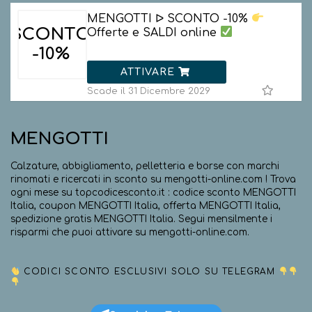
MENGOTTI ᐅ SCONTO -10%
SCONTO
Offerte e SALDI online
-10%
ATTIVARE
Scade il 31 Dicembre 2029
MENGOTTI
Calzature, abbigliamento, pelletteria e borse con marchi
rinomati e ricercati in sconto su mengotti-online.com ! Trova
ogni mese su topcodicesconto.it : codice sconto MENGOTTI
Italia, coupon MENGOTTI Italia, offerta MENGOTTI Italia,
spedizione gratis MENGOTTI Italia. Segui mensilmente i
risparmi che puoi attivare su mengotti-online.com.
CODICI SCONTO ESCLUSIVI SOLO SU TELEGRAM