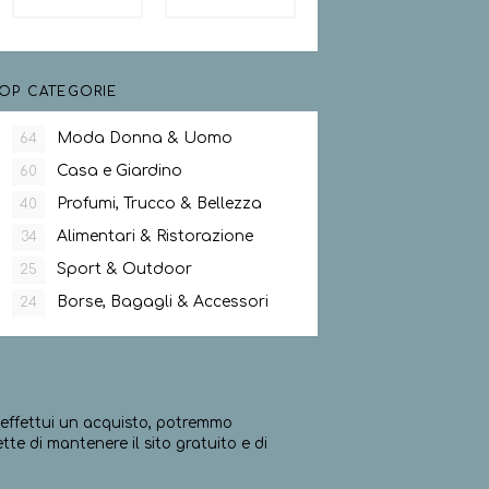
OP CATEGORIE
Moda Donna & Uomo
64
Casa e Giardino
60
Profumi, Trucco & Bellezza
40
Alimentari & Ristorazione
34
Sport & Outdoor
25
Borse, Bagagli & Accessori
24
ed effettui un acquisto, potremmo
e di mantenere il sito gratuito e di