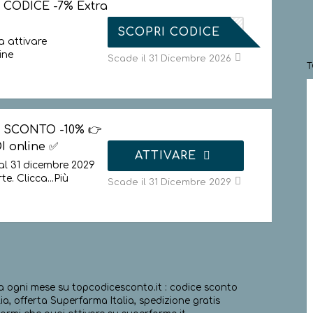
 CODICE -7% Extra
TRADE7
SCOPRI CODICE
 attivare
ine
Scade il 31 Dicembre 2026
 SCONTO -10% 👉
I online ✅
ATTIVARE
al 31 dicembre 2029
te. Clicca
...
Più
Scade il 31 Dicembre 2029
va ogni mese su topcodicesconto.it : codice sconto
a, offerta Superfarma Italia, spedizione gratis