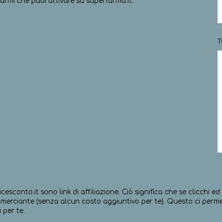
armi che puoi attivare su superfarma.it.
T
icesconto.it sono link di affiliazione. Ciò significa che se clicchi 
erciante (senza alcun costo aggiuntivo per te). Questo ci permett
 per te.