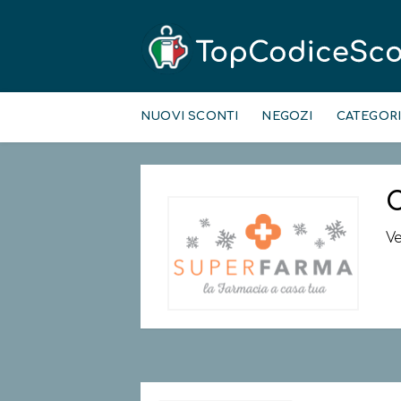
Skip
to
NUOVI SCONTI
NEGOZI
CATEGOR
content
C
Ve