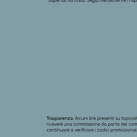
Superfarma Italia. Segui mensilmente i risp
Trasparenza
: Alcuni link presenti su topcod
ricevere una commissione da parte del comm
continuare a verificare i codici promozionali