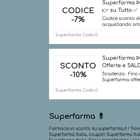
Superfarma ᐅ
CODICE
👉 su Tutto ✅
-7%
Codice sconto da
acquistando onl
Superfarma Codici
Superfarma ᐅ
SCONTO
Offerte e SALD
-10%
Scadenza : Fino 
Superfarma offer
Superfarma Codici
Superfarma 💊
Farmacia in sconto su superfarma.it ! Tro
Superfarma Italia, coupon Superfarma Itali