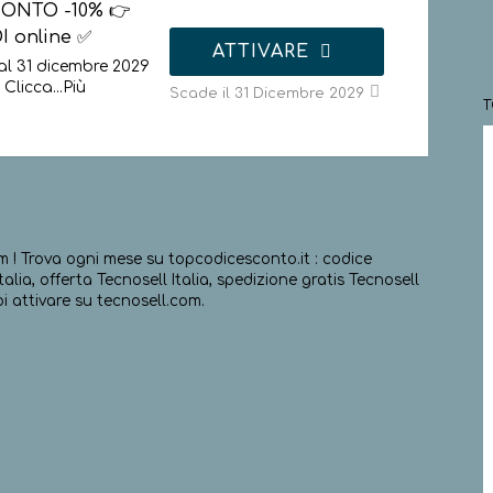
CONTO -10% 👉
I online ✅
ATTIVARE
al 31 dicembre 2029
. Clicca
...
Più
Scade il 31 Dicembre 2029
m ! Trova ogni mese su topcodicesconto.it : codice
alia, offerta Tecnosell Italia, spedizione gratis Tecnosell
oi attivare su tecnosell.com.