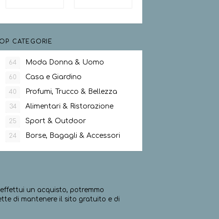
OP CATEGORIE
Moda Donna & Uomo
64
Casa e Giardino
60
Profumi, Trucco & Bellezza
40
Alimentari & Ristorazione
34
Sport & Outdoor
25
Borse, Bagagli & Accessori
24
ed effettui un acquisto, potremmo
e di mantenere il sito gratuito e di