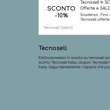
Tecnosell ᐅ S
SCONTO
Offerte e SALD
-10%
Scadenza : Fino 
Tecnosell offerte
Tecnosell Codici
Tecnosell
Elettrodomestici in sconto su tecnosell.co
sconto Tecnosell Italia, coupon Tecnosell It
Italia. Segui mensilmente i risparmi che pu