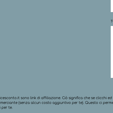
T
icesconto.it sono link di affiliazione. Ciò significa che se clicchi 
erciante (senza alcun costo aggiuntivo per te). Questo ci permett
 per te.