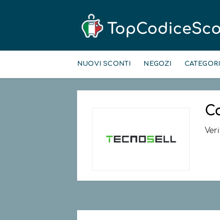
Skip
to
NUOVI SCONTI
NEGOZI
CATEGOR
content
C
Ver