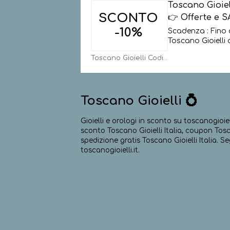
Toscano Gioie
SCONTO
👉 Offerte e S
-10%
Scadenza : Fino 
Toscano Gioielli o
Toscano Gioielli Codici
Toscano Gioielli 💍
Gioielli e orologi in sconto su toscanogioie
sconto Toscano Gioielli Italia, coupon Toscan
spedizione gratis Toscano Gioielli Italia. S
toscanogioielli.it.