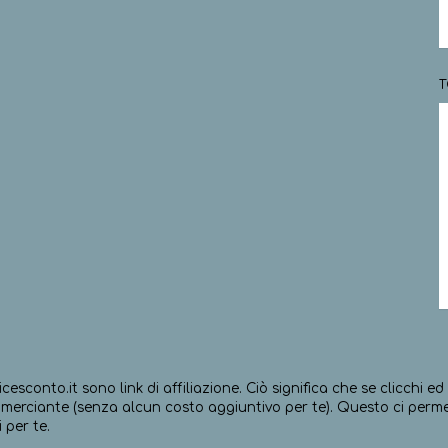
T
icesconto.it sono link di affiliazione. Ciò significa che se clicchi 
erciante (senza alcun costo aggiuntivo per te). Questo ci permett
 per te.