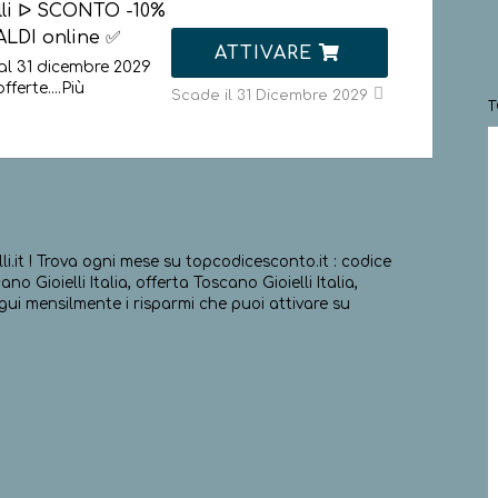
lli ᐅ SCONTO -10%
ALDI online ✅
ATTIVARE
al 31 dicembre 2029
fferte.
...
Più
Scade il 31 Dicembre 2029
lli.it ! Trova ogni mese su topcodicesconto.it : codice
o Gioielli Italia, offerta Toscano Gioielli Italia,
egui mensilmente i risparmi che puoi attivare su