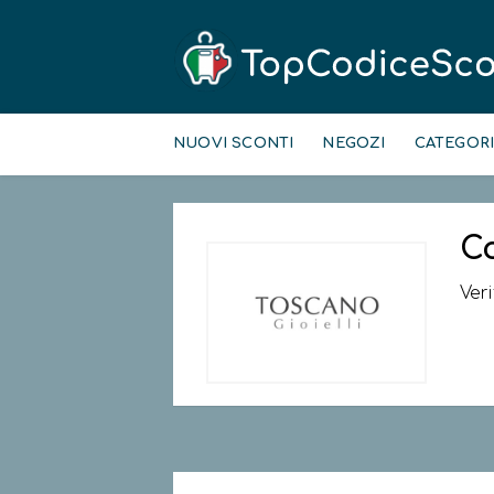
Skip
to
NUOVI SCONTI
NEGOZI
CATEGOR
content
C
Ver