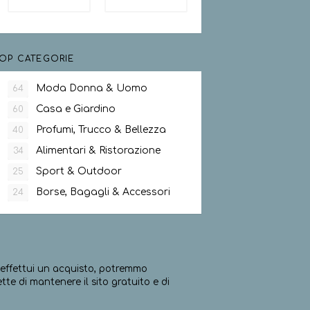
OP CATEGORIE
Moda Donna & Uomo
64
Casa e Giardino
60
Profumi, Trucco & Bellezza
40
Alimentari & Ristorazione
34
Sport & Outdoor
25
Borse, Bagagli & Accessori
24
ed effettui un acquisto, potremmo
e di mantenere il sito gratuito e di