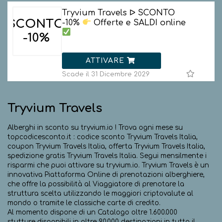
Tryvium Travels ᐅ SCONTO
SCONTO
-10%
Offerte e SALDI online
-10%
ATTIVARE
Scade il 31 Dicembre 2029
Tryvium Travels
Alberghi in sconto su tryvium.io ! Trova ogni mese su
topcodicesconto.it : codice sconto Tryvium Travels Italia,
coupon Tryvium Travels Italia, offerta Tryvium Travels Italia,
spedizione gratis Tryvium Travels Italia. Segui mensilmente i
risparmi che puoi attivare su tryvium.io. Tryvium Travels è un
innovativa Piattaforma Online di prenotazioni alberghiere,
che offre la possibilità al Viaggiatore di prenotare la
struttura scelta utilizzando le maggiori criptovalute al
mondo o tramite le classiche carte di credito.
Al momento dispone di un Catalogo oltre 1.600.000
stutture disponibili in oltre 90.000 destinazioni in tutto il