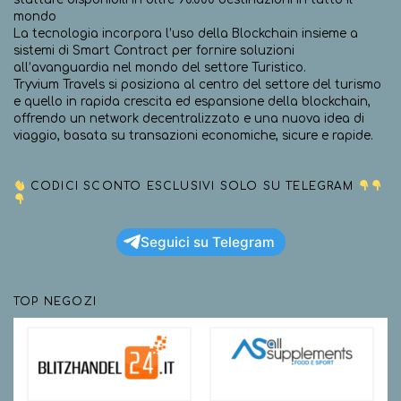
mondo
La tecnologia incorpora l’uso della Blockchain insieme a
sistemi di Smart Contract per fornire soluzioni
all’avanguardia nel mondo del settore Turistico.
Tryvium Travels si posiziona al centro del settore del turismo
e quello in rapida crescita ed espansione della blockchain,
offrendo un network decentralizzato e una nuova idea di
viaggio, basata su transazioni economiche, sicure e rapide.
CODICI SCONTO ESCLUSIVI SOLO SU TELEGRAM
Seguici su Telegram
TOP NEGOZI