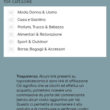
TOP CATEGORIE
Moda Donna & Uomo
64
Casa e Giardino
60
Profumi, Trucco & Bellezza
40
Alimentari & Ristorazione
34
Sport & Outdoor
25
Borse, Bagagli & Accessori
24
Trasparenza
: Alcuni link presenti su
topcodicesconto.it sono link di affiliazione.
Ciò significa che se clicchi ed effettui un
acquisto, potremmo ricevere una
commissione da parte del commerciante
(senza alcun costo aggiuntivo per te).
Questo ci permette di mantenere il sito
gratuito e di continuare a verificare i codici