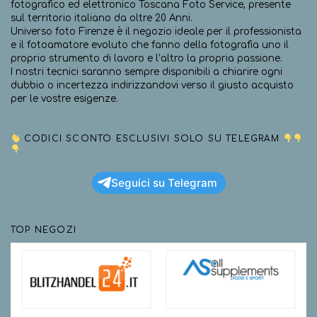
fotografico ed elettronico Toscana Foto Service, presente
sul territorio italiano da oltre 20 Anni.
Universo foto Firenze è il negozio ideale per il professionista
e il fotoamatore evoluto che fanno della fotografia uno il
proprio strumento di lavoro e l’altro la propria passione.
I nostri tecnici saranno sempre disponibili a chiarire ogni
dubbio o incertezza indirizzandovi verso il giusto acquisto
per le vostre esigenze.
CODICI SCONTO ESCLUSIVI SOLO SU TELEGRAM
Seguici su Telegram
TOP NEGOZI