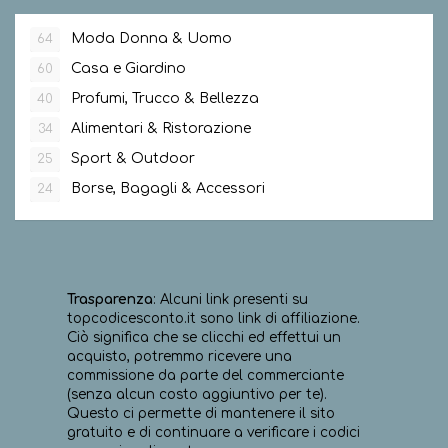
Moda Donna & Uomo
64
Casa e Giardino
60
Profumi, Trucco & Bellezza
40
Alimentari & Ristorazione
34
Sport & Outdoor
25
Borse, Bagagli & Accessori
24
Trasparenza
: Alcuni link presenti su
topcodicesconto.it sono link di affiliazione.
Ciò significa che se clicchi ed effettui un
acquisto, potremmo ricevere una
commissione da parte del commerciante
(senza alcun costo aggiuntivo per te).
Questo ci permette di mantenere il sito
gratuito e di continuare a verificare i codici