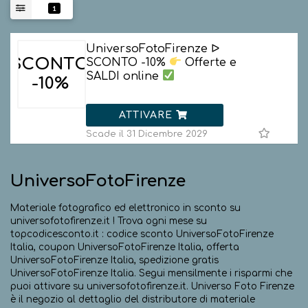
1
UniversoFotoFirenze ᐅ
SCONTO
SCONTO -10%
Offerte e
SALDI online
-10%
ATTIVARE
Scade il 31 Dicembre 2029
UniversoFotoFirenze
Materiale fotografico ed elettronico in sconto su
universofotofirenze.it ! Trova ogni mese su
topcodicesconto.it : codice sconto UniversoFotoFirenze
Italia, coupon UniversoFotoFirenze Italia, offerta
UniversoFotoFirenze Italia, spedizione gratis
UniversoFotoFirenze Italia. Segui mensilmente i risparmi che
puoi attivare su universofotofirenze.it. Universo Foto Firenze
è il negozio al dettaglio del distributore di materiale