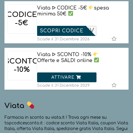
Viata ᐅ CODICE -5€
spesa
CODICE
minima 50€
-5€
5BENV
SCOPRI CODICE
Scade il 31 Dicembre 2026
Viata ᐅ SCONTO -10%
SCONTO
Offerte e SALDI online
-10%
ATTIVARE
Scade il 31 Dicembre 2029
Viata
Farmacia in sconto su viata.it ! Trova ogni mese su
topcodicesconto.it : codice sconto Viata Italia, coupon Viata
Italia, offerta Viata Italia, spedizione gratis Viata Italia. Segui