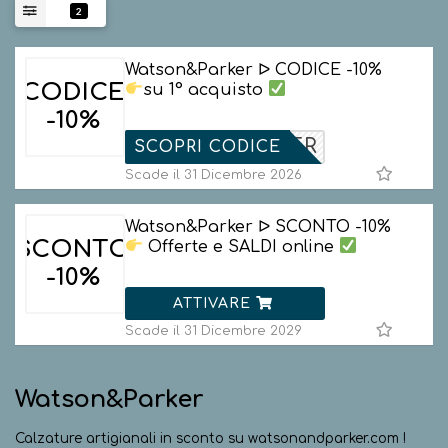
2
Watson&Parker ᐅ CODICE -10%
CODICE
su 1° acquisto
-10%
NEWUSER
SCOPRI CODICE
Scade il 31 Dicembre 2026
Watson&Parker ᐅ SCONTO -10%
SCONTO
Offerte e SALDI online
-10%
ATTIVARE
Scade il 31 Dicembre 2029
Watson&Parker
Calzature artigianali in sconto su watsonandparker.com !