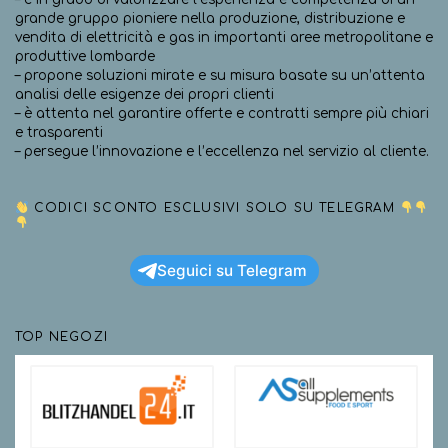
grande gruppo pioniere nella produzione, distribuzione e
vendita di elettricità e gas in importanti aree metropolitane e
produttive lombarde
– propone soluzioni mirate e su misura basate su un’attenta
analisi delle esigenze dei propri clienti
– è attenta nel garantire offerte e contratti sempre più chiari
e trasparenti
– persegue l’innovazione e l’eccellenza nel servizio al cliente.
CODICI SCONTO ESCLUSIVI SOLO SU TELEGRAM
Seguici su Telegram
TOP NEGOZI