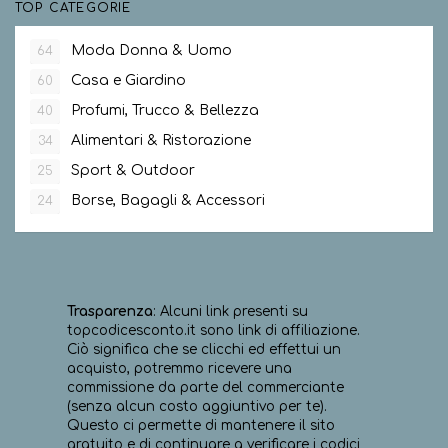
TOP CATEGORIE
Moda Donna & Uomo
64
Casa e Giardino
60
Profumi, Trucco & Bellezza
40
Alimentari & Ristorazione
34
Sport & Outdoor
25
Borse, Bagagli & Accessori
24
Trasparenza
: Alcuni link presenti su
topcodicesconto.it sono link di affiliazione.
Ciò significa che se clicchi ed effettui un
acquisto, potremmo ricevere una
commissione da parte del commerciante
(senza alcun costo aggiuntivo per te).
Questo ci permette di mantenere il sito
gratuito e di continuare a verificare i codici