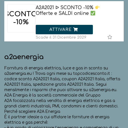
A2A2021 ᐅ SCONTO -10%
SCONTO
Offerte e SALDI online
-10%
ATTIVARE
Scade il 31 Dicembre 2029
a2aenergia
Fornitura di energia elettrica, luce e gas in sconto su
a2aenergia.eu ! Trova ogni mese su topcodicesconto.it :
codice sconto A2A2021 Italia, coupon A2A2021 Italia, offerta
A2A2021 Italia, spedizione gratis A2A2021 Italia. Segui
mensilmente i risparmi che puoi attivare su a2aenergia.eu.
A2A Energia è la società commerciale del Gruppo
A2A focalizzata nella vendita di energia elettrica e gas a
grandi clienti industriali, PMI, condomini e clienti domestici.
Perché scegliere A2A Energia
È il partner ideale a cui affidare le forniture di energia
elettrica e gas perché:
– è in grado di valorizzare l’esperienza e competenza di un