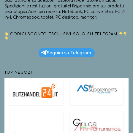
puoi attivare su acer.com. Esplora l’Acer Store ufficiale.
Spedizioni e restituzioni gratuite! Risparmia ora sui prodotti
tecnologici Acer più recenti: Notebook, PC convertibili, PC 2-
in-1, Chromebook, tablet, PC desktop, monitor.
CODICI SCONTO ESCLUSIVI SOLO SU TELEGRAM
Seguici su Telegram
TOP NEGOZI