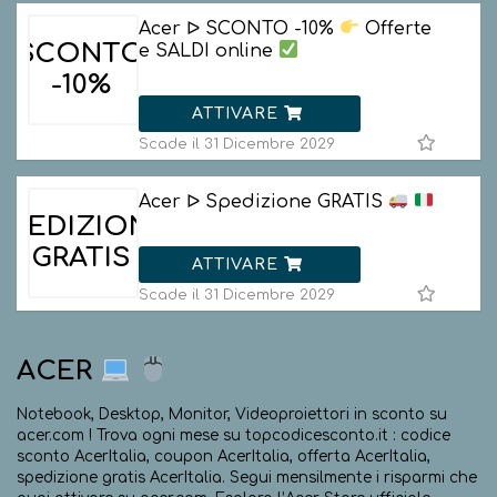
Acer ᐅ SCONTO -10%
Offerte
SCONTO
e SALDI online
-10%
ATTIVARE
Scade il 31 Dicembre 2029
Acer ᐅ Spedizione GRATIS
SPEDIZIONE
GRATIS
ATTIVARE
Scade il 31 Dicembre 2029
ACER
Notebook, Desktop, Monitor, Videoproiettori in sconto su
acer.com ! Trova ogni mese su topcodicesconto.it : codice
sconto AcerItalia, coupon AcerItalia, offerta AcerItalia,
spedizione gratis AcerItalia. Segui mensilmente i risparmi che