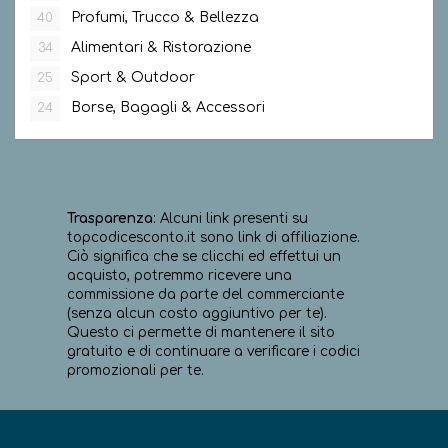
Profumi, Trucco & Bellezza
40
Alimentari & Ristorazione
34
Sport & Outdoor
25
Borse, Bagagli & Accessori
24
Trasparenza
: Alcuni link presenti su
topcodicesconto.it sono link di affiliazione.
Ciò significa che se clicchi ed effettui un
acquisto, potremmo ricevere una
commissione da parte del commerciante
(senza alcun costo aggiuntivo per te).
Questo ci permette di mantenere il sito
gratuito e di continuare a verificare i codici
promozionali per te.