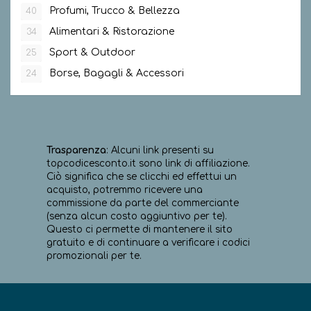
Profumi, Trucco & Bellezza
40
Alimentari & Ristorazione
34
Sport & Outdoor
25
Borse, Bagagli & Accessori
24
Trasparenza
: Alcuni link presenti su
topcodicesconto.it sono link di affiliazione.
Ciò significa che se clicchi ed effettui un
acquisto, potremmo ricevere una
commissione da parte del commerciante
(senza alcun costo aggiuntivo per te).
Questo ci permette di mantenere il sito
gratuito e di continuare a verificare i codici
promozionali per te.