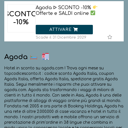
Agoda ᐅ SCONTO -10%
SCONTO
Offerte e SALDI online
-10%
ATTIVARE
Scade il 31 Dicembre 2029
Agoda
Hotel in sconto su agoda.com ! Trova ogni mese su
topcodicesconto.it : codice sconto Agoda Italia, coupon
Agoda Italia, offerta Agoda Italia, spedizione gratis Agoda
Italia. Segui mensilmente i risparmi che puoi attivare su
agoda.com. Agoda sta trasformando i viaggi di milioni di
clienti in tutto il mondo. Con sede in Asia, Agoda è una delle
piattaforme di alloggi di viaggio online più grandi al mondo.
Fondata nel 2005 e ora parte di Booking Holdings, Agoda ha
una rete di oltre 2.000.000 di case vacanza e hotel in tutto il
mondo. I nostri prodotti web e mobile offrono un servizio di
prenotazione di prim’ordine in 38 lingue che combina in
modo unico la conoscenza locale e le connessioni locali per