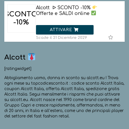
Alcott ᐅ SCONTO -10%
SCONTO
Offerte e SALDI online
-10%
ATTIVARE
Scade il 31 Dicembre 2029
Alcott
[ratingwidget]
Abbigliamento uomo, donna in sconto su alcott.eu ! Trova
ogni mese su topcodicesconto.it : codice sconto Alcott Italia,
coupon Alcott Italia, offerta Alcott Italia, spedizione gratis
Alcott Italia. Segui mensilmente i risparmi che puoi attivare
su alcott.eu. Alcott nasce nel 1990 come brand cardine del
Gruppo Capri e cresce rapidamente, affermandosi, in meno
di 20 anni, in Italia e all’estero, come uno dei principali player
del settore del fast fashion retail.