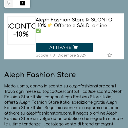
1
Aleph Fashion Store ᐅ SCONTO
SCONTO
-10%
Offerte e SALDI online
-10%
ATTIVARE
Scade il 31 Dicembre 2029
Aleph Fashion Store
Moda uomo, donna in sconto su alephfashionstore.com !
Trova ogni mese su topcodicesconto.it : codice sconto Aleph
Fashion Store Italia, coupon Aleph Fashion Store Italia,
offerta Aleph Fashion Store Italia, spedizione gratis Aleph
Fashion Store Italia. Segui mensilmente i risparmi che puoi
attivare su alephfashionstore.com. Il negozio online Aleph
Fashion Store si rivolge ad un pubblico che segue la moda e
le ultime tendenze. Il catalogo vanta di brand emergenti