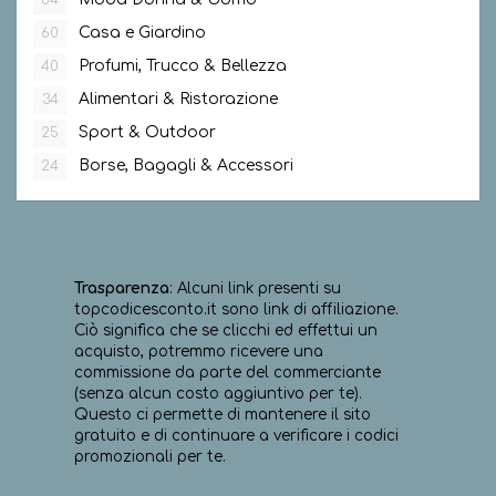
Casa e Giardino
60
Profumi, Trucco & Bellezza
40
Alimentari & Ristorazione
34
Sport & Outdoor
25
Borse, Bagagli & Accessori
24
Trasparenza
: Alcuni link presenti su
topcodicesconto.it sono link di affiliazione.
Ciò significa che se clicchi ed effettui un
acquisto, potremmo ricevere una
commissione da parte del commerciante
(senza alcun costo aggiuntivo per te).
Questo ci permette di mantenere il sito
gratuito e di continuare a verificare i codici
promozionali per te.