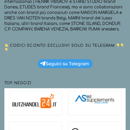
internazionali ( HENRIK VIBSKOV e STAND STUDIO brand
Danesi, ETUDES brand Francese), ma vi sono collaborazioni
anche con brand più conosciuti come MAISON MARGIELA e
DRIES VAN NOTEN brands Belgi, MARNI brand del lusso
Italiano, altri brand Italiani, come STONE ISLAND, DONDUP,
C.P. COMPANY, BARENA VENEZIA, BARROW. PUMA sneakers.
CODICI SCONTO ESCLUSIVI SOLO SU TELEGRAM
Seguici su Telegram
TOP NEGOZI