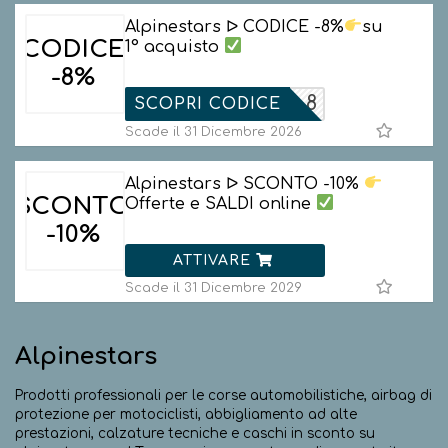
Alpinestars ᐅ CODICE -8%
su
CODICE
1° acquisto
-8%
ESTARS_8
SCOPRI CODICE
Scade il 31 Dicembre 2026
Alpinestars ᐅ SCONTO -10%
SCONTO
Offerte e SALDI online
-10%
ATTIVARE
Scade il 31 Dicembre 2029
Alpinestars
Prodotti professionali per le corse automobilistiche, airbag di
protezione per motociclisti, abbigliamento ad alte
prestazioni, calzature tecniche e caschi in sconto su