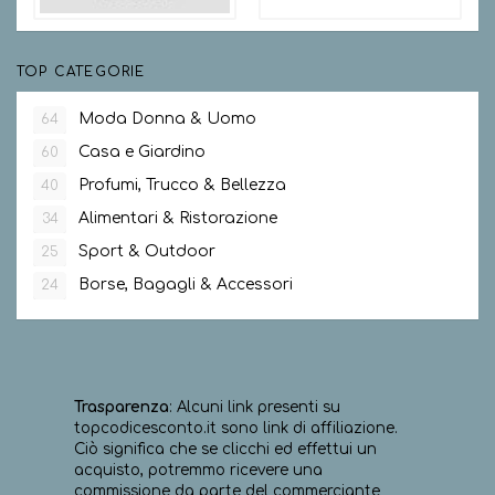
TOP CATEGORIE
Moda Donna & Uomo
64
Casa e Giardino
60
Profumi, Trucco & Bellezza
40
Alimentari & Ristorazione
34
Sport & Outdoor
25
Borse, Bagagli & Accessori
24
Trasparenza
: Alcuni link presenti su
topcodicesconto.it sono link di affiliazione.
Ciò significa che se clicchi ed effettui un
acquisto, potremmo ricevere una
commissione da parte del commerciante