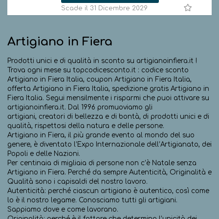
Scade il 31 Dicembre 2029
Artigiano in Fiera
Prodotti unici e di qualità in sconto su artigianoinfiera.it !
Trova ogni mese su topcodicesconto.it : codice sconto
Artigiano in Fiera Italia, coupon Artigiano in Fiera Italia,
offerta Artigiano in Fiera Italia, spedizione gratis Artigiano in
Fiera Italia. Segui mensilmente i risparmi che puoi attivare su
artigianoinfiera.it. Dal 1996 promuoviamo gli
artigiani, creatori di bellezza e di bontà, di prodotti unici e di
qualità, rispettosi della natura e delle persone.
Artigiano in Fiera, il più grande evento al mondo del suo
genere, è diventato l’Expo Internazionale dell’Artigianato, dei
Popoli e delle Nazioni.
Per centinaia di migliaia di persone non c’è Natale senza
Artigiano in Fiera. Perché da sempre Autenticità, Originalità e
Qualità sono i capisaldi del nostro lavoro.
Autenticità: perché ciascun artigiano è autentico, così come
lo è il nostro legame. Conosciamo tutti gli artigiani.
Sappiamo dove e come lavorano.
Originalità: perché è il fattore che determina l’unicità dei