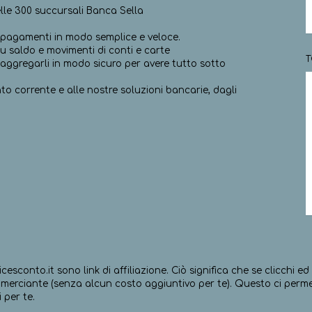
lle 300 succursali Banca Sella
e pagamenti in modo semplice e veloce.
u saldo e movimenti di conti e carte
T
aggregarli in modo sicuro per avere tutto sotto
to corrente e alle nostre soluzioni bancarie, dagli
icesconto.it sono link di affiliazione. Ciò significa che se clicchi 
erciante (senza alcun costo aggiuntivo per te). Questo ci permett
 per te.