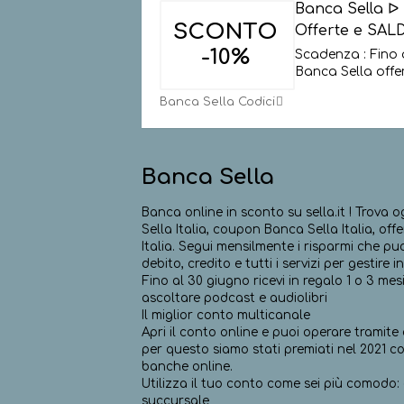
Banca Sella 
SCONTO
Offerte e SALD
-10%
Scadenza : Fino 
Banca Sella offer
Banca Sella Codici
Banca Sella
Banca online in sconto su sella.it ! Trova
Sella Italia, coupon Banca Sella Italia, off
Italia. Segui mensilmente i risparmi che puoi
debito, credito e tutti i servizi per gestire
Fino al 30 giugno ricevi in regalo 1 o 3 m
ascoltare podcast e audiolibri
Il miglior conto multicanale
Apri il conto online e puoi operare tramite 
per questo siamo stati premiati nel 2021 co
banche online.
Utilizza il tuo conto come sei più comodo: a
succursale