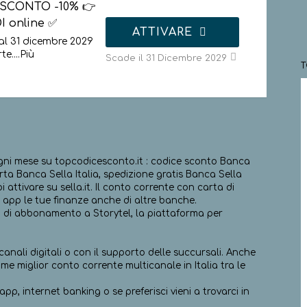
ᐅ SCONTO -10% 👉
I online ✅
ATTIVARE
al 31 dicembre 2029
te.
...
Più
Scade il 31 Dicembre 2029
 ogni mese su topcodicesconto.it : codice sconto Banca
erta Banca Sella Italia, spedizione gratis Banca Sella
 attivare su sella.it. Il conto corrente con carta di
 in app le tue finanze anche di altre banche.
esi di abbonamento a Storytel, la piattaforma per
canali digitali o con il supporto delle succursali. Anche
me miglior conto corrente multicanale in Italia tra le
pp, internet banking o se preferisci vieni a trovarci in