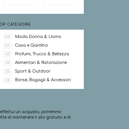
OP CATEGORIE
Moda Donna & Uomo
64
Casa e Giardino
60
Profumi, Trucco & Bellezza
40
Alimentari & Ristorazione
34
Sport & Outdoor
25
Borse, Bagagli & Accessori
24
ed effettui un acquisto, potremmo
e di mantenere il sito gratuito e di